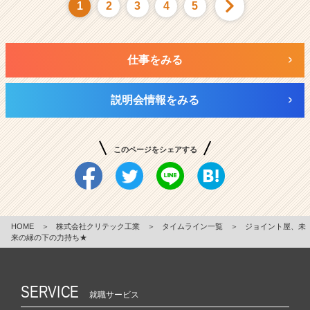
1
2
3
4
5
仕事をみる
説明会情報をみる
このページをシェアする
HOME
＞
株式会社クリテック工業
＞
タイムライン一覧
＞
ジョイント屋、未
来の縁の下の力持ち★
SERVICE
就職サービス