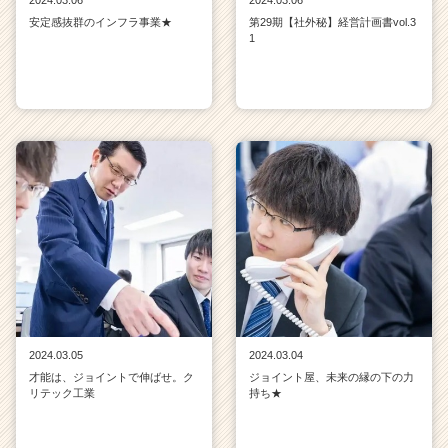
安定感抜群のインフラ事業★
第29期【社外秘】経営計画書vol.3
1
2024.03.05
2024.03.04
才能は、ジョイントで伸ばせ。ク
ジョイント屋、未来の縁の下の力
リテック工業
持ち★