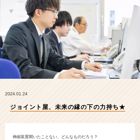
会
社
ク
リ
テ
ッ
ク
工
業
の
タ
イ
ム
ラ
イ
2024.01.24
ン】
ジョイント屋、未来の縁の下の力持ち★
|
ベ
ン
チ
ャ
伸縮装置聞いたことない、どんなものだろう？
ー・