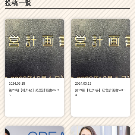
投稿一覧
ャ
リ
ア
（C
h
e
e
r
C
a
r
e
e
2024.03.15
2024.03.13
r）
第29期【社外秘】経営計画書vol.3
第29期【社外秘】経営計画書vol.3
5
4