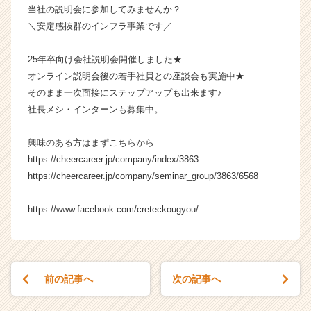
当社の説明会に参加してみませんか？
成
＼安定感抜群のインフラ事業です／
長
企
業
25年卒向け会社説明会開催しました★
か
オンライン説明会後の若手社員との座談会も実施中★
ら
そのまま一次面接にステップアップも出来ます♪
ス
社長メシ・インターンも募集中。
カ
ウ
興味のある方はまずこちらから
ト
が
https://cheercareer.jp/company/index/3863
届
https://cheercareer.jp/company/seminar_group/3863/6568
く
就
https://www.facebook.com/creteckougyou/
活
サ
イ
ト
チ
前の記事へ
次の記事へ
ア
キ