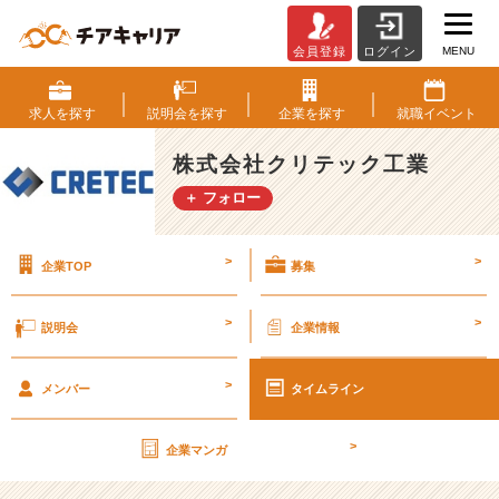
MENU
会員登録
ログイン
ジ
ョ
イ
求人を
探す
説明会を
探す
企業を
探す
就職
イベント
ン
ト
株式会社クリテック工業
屋、
＋ フォロー
未
来
の
>
>
企業TOP
募集
縁
の
下
>
>
説明会
企業情報
の
力
>
持
メンバー
タイムライン
ち
★
>
企業マンガ
【株
式