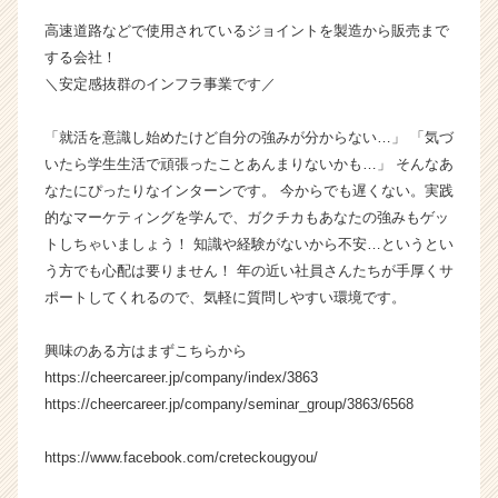
ャ
高速道路などで使用されているジョイントを製造から販売まで
ー・
する会社！
成
＼安定感抜群のインフラ事業です／
長
企
業
「就活を意識し始めたけど自分の強みが分からない…」 「気づ
か
いたら学生生活で頑張ったことあんまりないかも…」 そんなあ
ら
なたにぴったりなインターンです。 今からでも遅くない。実践
ス
的なマーケティングを学んで、ガクチカもあなたの強みもゲッ
カ
トしちゃいましょう！ 知識や経験がないから不安…というとい
ウ
う方でも心配は要りません！ 年の近い社員さんたちが手厚くサ
ト
ポートしてくれるので、気軽に質問しやすい環境です。
が
届
く
興味のある方はまずこちらから
就
https://cheercareer.jp/company/index/3863
活
https://cheercareer.jp/company/seminar_group/3863/6568
サ
イ
https://www.facebook.com/creteckougyou/
ト
チ