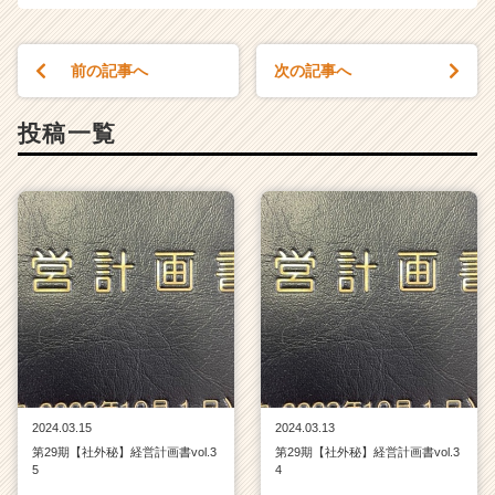
ア
キ
ャ
前の記事へ
次の記事へ
リ
ア
（C
投稿一覧
h
e
e
r
C
a
r
e
e
r）
2024.03.15
2024.03.13
第29期【社外秘】経営計画書vol.3
第29期【社外秘】経営計画書vol.3
5
4