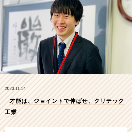
【株
式
会
社
ク
リ
テ
ッ
ク
工
業
の
タ
イ
ム
2023.11.14
ラ
才能は、ジョイントで伸ばせ。クリテック
イ
ン】
工業
|
ベ
ン
チ