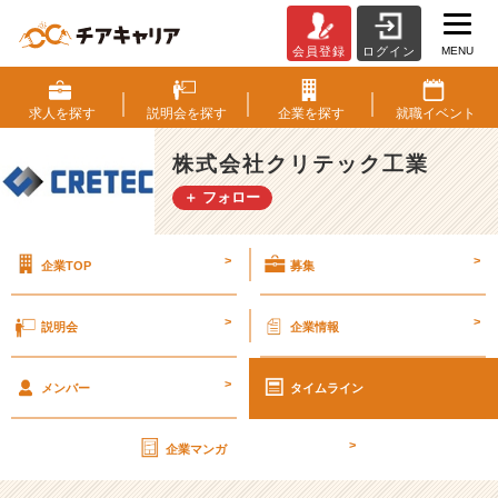
MENU
会員登録
ログイン
才
能
は、
求人を
探す
説明会を
探す
企業を
探す
就職
イベント
ジ
ョ
株式会社クリテック工業
イ
＋ フォロー
ン
ト
で
>
>
企業TOP
募集
伸
ば
せ。
>
>
説明会
企業情報
ク
リ
>
テ
メンバー
タイムライン
ッ
ク
>
企業マンガ
工
業