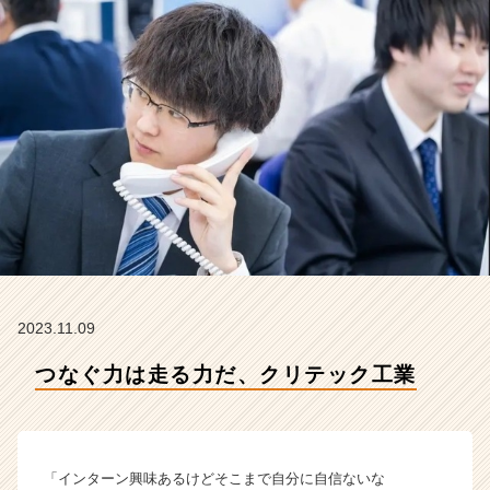
社
ク
リ
テ
ッ
ク
工
業
の
タ
イ
ム
ラ
イ
ン】
2023.11.09
|
つなぐ力は走る力だ、クリテック工業
ベ
ン
チ
ャ
ー・
「インターン興味あるけどそこまで自分に自信ないな
成