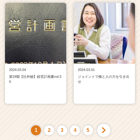
2024.03.04
2024.03.01
第29期【社外秘】経営計画書vol.3
ジョイントで橋と人の力を引き出
0
せ
1
2
3
4
5