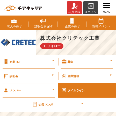
MENU
会員登録
ログイン
つ
な
ぐ
求人を
探す
説明会を
探す
企業を
探す
就職
イベント
力
は
株式会社クリテック工業
走
＋ フォロー
る
力
だ、
>
>
企業TOP
募集
ク
リ
テ
>
>
説明会
企業情報
ッ
ク
>
工
メンバー
タイムライン
業
【株
>
企業マンガ
式
会