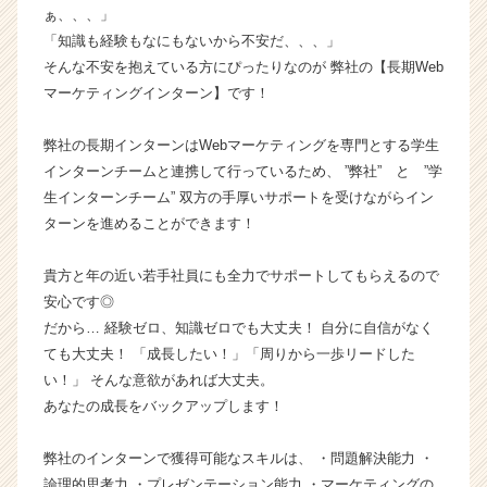
ぁ、、、」
長
「知識も経験もなにもないから不安だ、、、」
企
業
そんな不安を抱えている方にぴったりなのが 弊社の【長期Web
か
マーケティングインターン】です！
ら
ス
弊社の長期インターンはWebマーケティングを専門とする学生
カ
インターンチームと連携して行っているため、 ”弊社” と ”学
ウ
生インターンチーム” 双方の手厚いサポートを受けながらイン
ト
ターンを進めることができます！
が
届
く
貴方と年の近い若手社員にも全力でサポートしてもらえるので
就
安心です◎
活
だから… 経験ゼロ、知識ゼロでも大丈夫！ 自分に自信がなく
サ
ても大丈夫！ 「成長したい！」「周りから一歩リードした
イ
い！」 そんな意欲があれば大丈夫。
ト
あなたの成長をバックアップします！
チ
ア
キ
弊社のインターンで獲得可能なスキルは、 ・問題解決能力 ・
ャ
論理的思考力 ・プレゼンテーション能力 ・マーケティングの