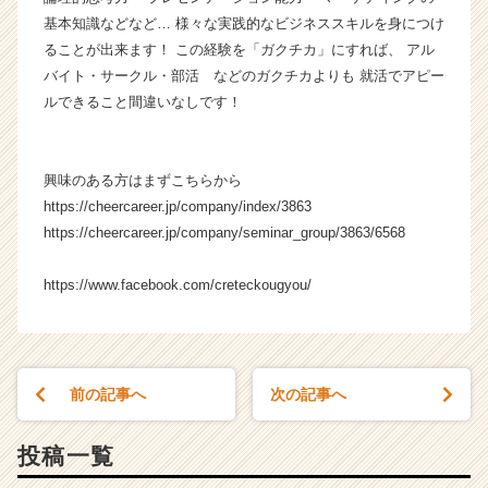
リ
基本知識などなど… 様々な実践的なビジネススキルを身につけ
ア
ることが出来ます！ この経験を「ガクチカ」にすれば、 アル
（C
バイト・サークル・部活 などのガクチカよりも 就活でアピー
h
ルできること間違いなしです！
e
e
r
C
興味のある方はまずこちらから
a
https://cheercareer.jp/company/index/3863
r
https://cheercareer.jp/company/seminar_group/3863/6568
e
e
https://www.facebook.com/creteckougyou/
r）
前の記事へ
次の記事へ
投稿一覧