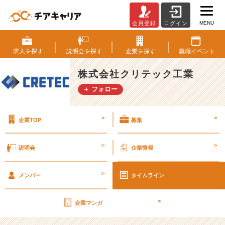
MENU
会員登録
ログイン
社
員
と
求人を
探す
説明会を
探す
企業を
探す
就職
イベント
の
距
株式会社クリテック工業
離
＋ フォロー
感
が
近
>
>
企業TOP
募集
い、
ア
ッ
>
>
説明会
企業情報
ト
ホ
>
ー
メンバー
タイムライン
ム
な
>
企業マンガ
会
社