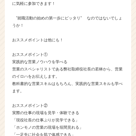
ト
に気軽に参加できます！
チ
ア
”就職活動の始めの第一歩にピッタリ” なのではないでしょ
キ
うか！
ャ
リ
おススメポイントは他にも！
ア
（C
h
おススメポイント①
e
実践的な営業ノウハウを学べる
e
営業のスペシャリストである弊社取締役社長の若林から、営業
r
のイロハをお伝えします。
C
教科書的な営業スキルはもちろん、実践的な営業スキルも学べ
a
ます。
r
e
e
おススメポイント②
r）
実際の仕事の現場を見学・体験できる
「現役社長の仕事ぶりが見学できる」
「ホンモノの営業の現場を垣間見れる」
「一足先に社会を肌で体感できる」