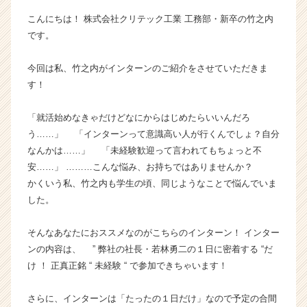
ン
こんにちは！ 株式会社クリテック工業 工務部・新卒の竹之内
チ
です。
ャ
ー・
今回は私、竹之内がインターンのご紹介をさせていただきま
成
長
す！
企
業
「就活始めなきゃだけどなにからはじめたらいいんだろ
か
う……」 「インターンって意識高い人が行くんでしょ？自分
ら
なんかは……」 「未経験歓迎って言われてもちょっと不
ス
安……」 ………こんな悩み、お持ちではありませんか？
カ
かくいう私、竹之内も学生の頃、同じようなことで悩んでいま
ウ
ト
した。
が
届
そんなあなたにおススメなのがこちらのインターン！ インター
く
ンの内容は、 ” 弊社の社長・若林勇二の１日に密着する “だ
就
け ！ 正真正銘 “ 未経験 “ で参加できちゃいます！
活
サ
さらに、インターンは「たったの１日だけ」なので予定の合間
イ