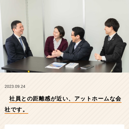
で
す。
【株
式
会
社
ク
リ
テ
ッ
ク
工
業
の
タ
2023.09.24
イ
社員との距離感が近い、アットホームな会
ム
ラ
社です。
イ
ン】
|
ベ