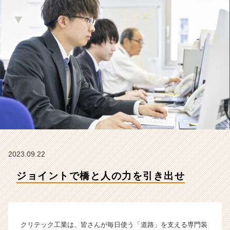
社
ク
リ
テ
ッ
ク
工
業
の
タ
イ
ム
ラ
イ
ン】
2023.09.22
|
ジョイントで橋と人の力を引き出せ
ベ
ン
チ
ャ
ー・
クリテック工業は、皆さんが毎日使う「道路」を支える専門装
成