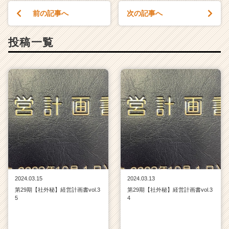
リ
前の記事へ
次の記事へ
ア
（C
h
投稿一覧
e
e
r
C
a
r
e
e
r）
2024.03.15
2024.03.13
第29期【社外秘】経営計画書vol.3
第29期【社外秘】経営計画書vol.3
5
4