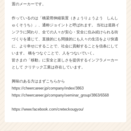
置のメーカーです。
長
企
業
作っているのは「橋梁用伸縮装置（きょうりょうよう しんし
か
ゅくそうち）」、通称ジョイントと呼ばれます。 当社は道路イ
ら
ンフラに関わり、全ての人々が安心・安全に住み続けられる街
ス
づくりを通じて、直接的にも間接的にも人々の生活をより快適
カ
に、より幸せにすることで、社会に貢献することを信条にして
ウ
います。 橋をつなぐことで、人をつないでいく。
ト
皆さまの「移動」に安全と楽しさを提供するインフラメーカー
が
届
として クリテック工業は存在しています。
く
就
興味のある方はまずこちらから
活
https://cheercareer.jp/company/index/3863
サ
https://cheercareer.jp/company/seminar_group/3863/6568
イ
ト
https://www.facebook.com/creteckougyou/
チ
ア
キ
ャ