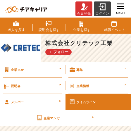
MENU
会員登録
ログイン
ジ
ョ
イ
求人を
探す
説明会を
探す
企業を
探す
就職
イベント
ン
ト
株式会社クリテック工業
で
＋ フォロー
橋
と
人
>
>
企業TOP
募集
の
力
を
>
>
説明会
企業情報
引
き
>
出
メンバー
タイムライン
せ
【株
>
企業マンガ
式
会