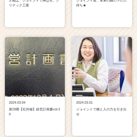
才能は、ジョイントで伸ばせ。ク
ジョイント屋、未来の縁の下の力
リテック工業
持ち★
2024.03.04
2024.03.01
第29期【社外秘】経営計画書vol.3
ジョイントで橋と人の力を引き出
0
せ