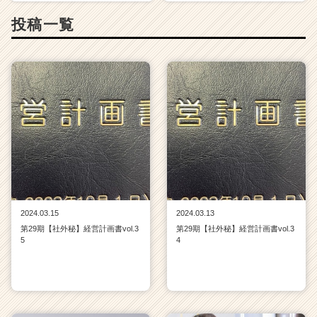
リ
投稿一覧
ア
（C
h
e
e
r
C
a
r
e
e
r）
2024.03.15
2024.03.13
第29期【社外秘】経営計画書vol.3
第29期【社外秘】経営計画書vol.3
5
4