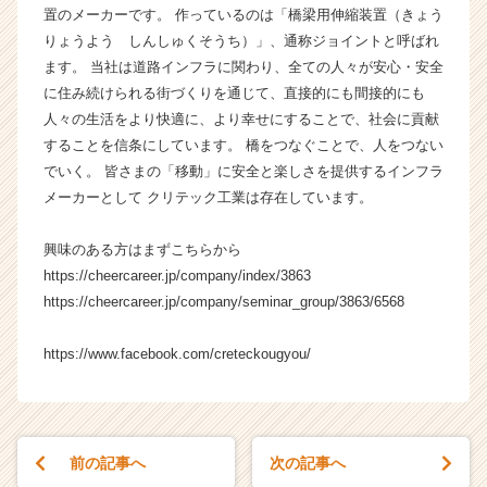
置のメーカーです。 作っているのは「橋梁用伸縮装置（きょう
長
りょうよう しんしゅくそうち）」、通称ジョイントと呼ばれ
企
業
ます。 当社は道路インフラに関わり、全ての人々が安心・安全
か
に住み続けられる街づくりを通じて、直接的にも間接的にも
ら
人々の生活をより快適に、より幸せにすることで、社会に貢献
ス
することを信条にしています。 橋をつなぐことで、人をつない
カ
でいく。 皆さまの「移動」に安全と楽しさを提供するインフラ
ウ
メーカーとして クリテック工業は存在しています。
ト
が
届
興味のある方はまずこちらから
く
https://cheercareer.jp/company/index/3863
就
https://cheercareer.jp/company/seminar_group/3863/6568
活
サ
https://www.facebook.com/creteckougyou/
イ
ト
チ
ア
キ
前の記事へ
次の記事へ
ャ