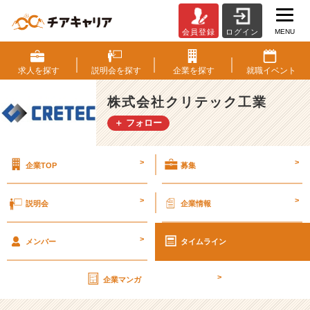
MENU
会員登録
ログイン
ジ
ョ
イ
求人を
探す
説明会を
探す
企業を
探す
就職
イベント
ン
ト
株式会社クリテック工業
で
＋ フォロー
橋
と
人
>
>
企業TOP
募集
の
力
を
>
>
説明会
企業情報
引
き
>
出
メンバー
タイムライン
せ
【株
>
企業マンガ
式
会