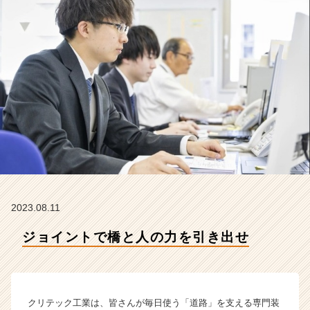
社
ク
リ
テ
ッ
ク
工
業
の
タ
イ
ム
ラ
イ
ン】
2023.08.11
|
ジョイントで橋と人の力を引き出せ
ベ
ン
チ
ャ
ー・
クリテック工業は、皆さんが毎日使う「道路」を支える専門装
成