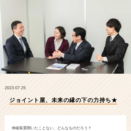
会
社
ク
リ
テ
ッ
ク
工
業
の
タ
イ
ム
ラ
イ
2023.07.25
ン】
ジョイント屋、未来の縁の下の力持ち★
|
ベ
ン
チ
ャ
伸縮装置聞いたことない、どんなものだろう？
ー・