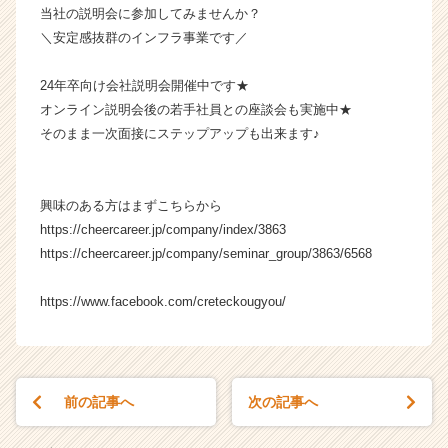
当社の説明会に参加してみませんか？
成
＼安定感抜群のインフラ事業です／
長
企
業
24年卒向け会社説明会開催中です★
か
オンライン説明会後の若手社員との座談会も実施中★
ら
そのまま一次面接にステップアップも出来ます♪
ス
カ
ウ
興味のある方はまずこちらから
ト
が
https://cheercareer.jp/company/index/3863
届
https://cheercareer.jp/company/seminar_group/3863/6568
く
就
https://www.facebook.com/creteckougyou/
活
サ
イ
ト
チ
前の記事へ
次の記事へ
ア
キ