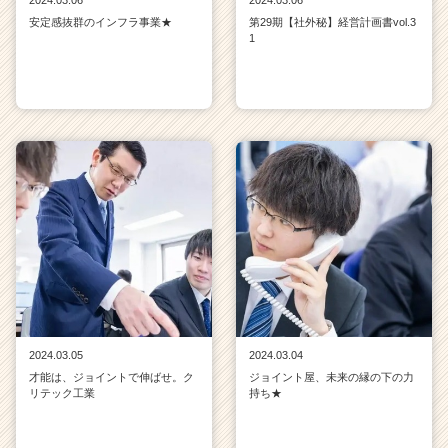
安定感抜群のインフラ事業★
第29期【社外秘】経営計画書vol.3
1
2024.03.05
2024.03.04
才能は、ジョイントで伸ばせ。ク
ジョイント屋、未来の縁の下の力
リテック工業
持ち★