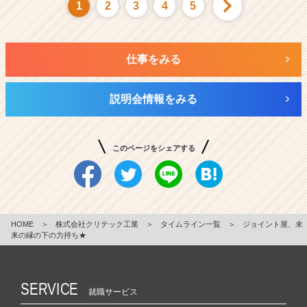
1
2
3
4
5
仕事をみる
説明会情報をみる
このページをシェアする
HOME
＞
株式会社クリテック工業
＞
タイムライン一覧
＞
ジョイント屋、未
来の縁の下の力持ち★
SERVICE
就職サービス