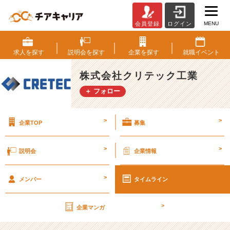
MENU
会員登録
ログイン
ジ
ョ
イ
求人を
探す
説明会を
探す
企業を
探す
就職
イベント
ン
ト
株式会社クリテック工業
屋、
＋ フォロー
未
来
の
>
>
企業TOP
募集
縁
の
下
>
>
説明会
企業情報
の
力
>
持
メンバー
タイムライン
ち
★
>
企業マンガ
【株
式