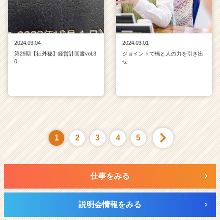
2024.03.04
2024.03.01
第29期【社外秘】経営計画書vol.3
ジョイントで橋と人の力を引き出
0
せ
1
2
3
4
5
仕事をみる
説明会情報をみる