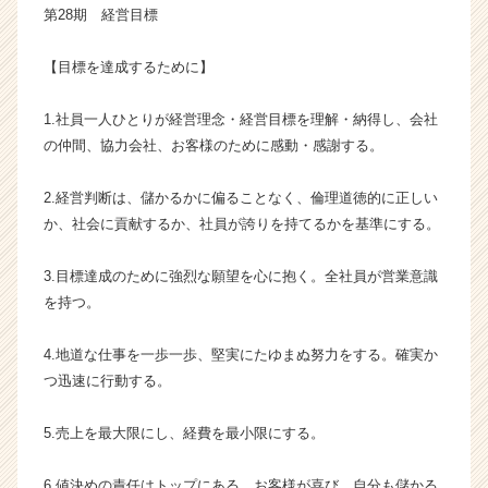
第28期 経営目標
成
長
企
【目標を達成するために】
業
か
1.社員一人ひとりが経営理念・経営目標を理解・納得し、会社
ら
の仲間、協力会社、お客様のために感動・感謝する。
ス
カ
2.経営判断は、儲かるかに偏ることなく、倫理道徳的に正しい
ウ
か、社会に貢献するか、社員が誇りを持てるかを基準にする。
ト
が
届
3.目標達成のために強烈な願望を心に抱く。全社員が営業意識
く
を持つ。
就
活
4.地道な仕事を一歩一歩、堅実にたゆまぬ努力をする。確実か
サ
つ迅速に行動する。
イ
ト
チ
5.売上を最大限にし、経費を最小限にする。
ア
キ
6.値決めの責任はトップにある。お客様が喜び、自分も儲かる