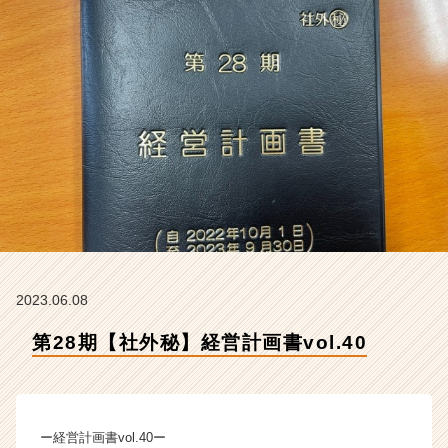
会
社
ク
リ
テ
ッ
ク
工
業
の
タ
イ
ム
ラ
イ
2023.06.08
ン】
第28期【社外秘】経営計画書vol.40
|
ベ
ン
チ
ャ
ー経営計画書vol.40ー
ー・