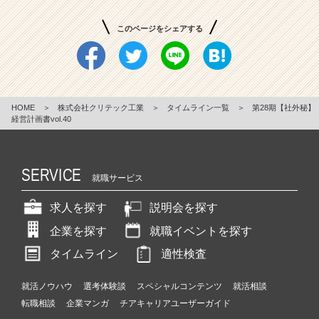
このページをシェアする
HOME
＞
株式会社クリテック工業
＞
タイムライン一覧
＞
第28期【社外秘】
経営計画書vol.40
SERVICE
就職サービス
求人を探す
説明会を探す
企業を探す
就職イベントを探す
タイムライン
適性検査
就活ノウハウ
選考体験談
スペシャルコンテンツ
就活相談
転職相談
企業マンガ
チアキャリアユーザーガイド