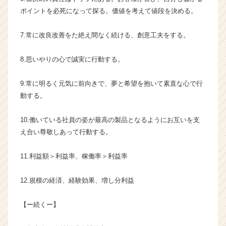
ャ
ポイントを必死になって探る。価値を考えて値段を決める。
リ
ア
7.常に改良改善をた絶え間なく続ける、創意工夫をする。
（C
h
e
8.思いやりの心で誠実に行動する。
e
r
9.常に明るく元気に前向きで、夢と希望を抱いて素直な心で行
C
動する。
a
r
10.働いている社員の姿が最高の製品となるようにお互いを支
e
え合い尊敬しあって行動する。
e
r）
11.利益額＞利益率、稼働率＞利益率
12.規模の経済、経験効果、増し分利益
【ー続くー】