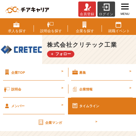
MENU
会員登録
ログイン
第
2
8
求人を
探す
説明会を
探す
企業を
探す
就職
イベント
期
【社
株式会社クリテック工業
外
＋ フォロー
秘】
経
営
>
>
企業TOP
募集
計
画
書
>
>
説明会
企業情報
v
o
>
l.
メンバー
タイムライン
4
0
>
企業マンガ
【株
式