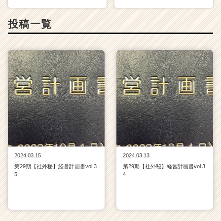
チ
ア
投稿一覧
キ
ャ
リ
ア
（C
h
e
e
r
C
a
r
e
2024.03.15
2024.03.13
e
第29期【社外秘】経営計画書vol.3
第29期【社外秘】経営計画書vol.3
r）
5
4