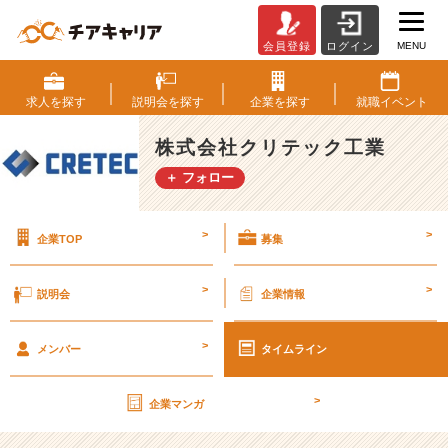
MENU
会員登録
ログイン
国
民
の
求人を
探す
説明会を
探す
企業を
探す
就職
イベント
財
産
株式会社クリテック工業
を
＋ フォロー
作
り
守
>
>
企業TOP
募集
る
使
命
>
>
説明会
企業情報
を
持
>
っ
メンバー
タイムライン
た
会
>
企業マンガ
社
で