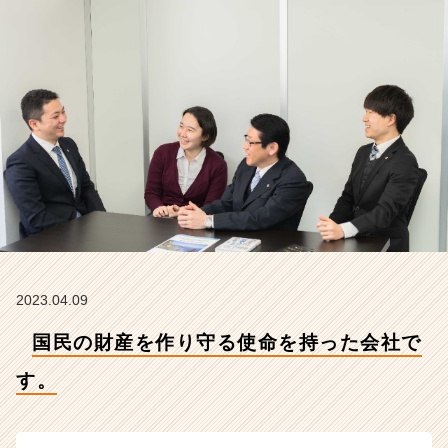
す。
【株
式
会
社
ク
リ
テ
ッ
ク
工
業
の
タ
イ
2023.04.09
ム
国民の財産を作り守る使命を持った会社で
ラ
イ
す。
ン】
|
ベ
ン