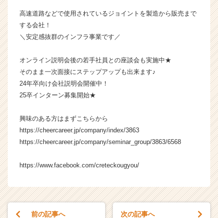
チ
高速道路などで使用されているジョイントを製造から販売まで
ャ
する会社！
ー・
＼安定感抜群のインフラ事業です／
成
長
企
オンライン説明会後の若手社員との座談会も実施中★
業
そのまま一次面接にステップアップも出来ます♪
か
24年卒向け会社説明会開催中！
ら
25卒インターン募集開始★
ス
カ
興味のある方はまずこちらから
ウ
https://cheercareer.jp/company/index/3863
ト
が
https://cheercareer.jp/company/seminar_group/3863/6568
届
く
https://www.facebook.com/creteckougyou/
就
活
サ
イ
ト
前の記事へ
次の記事へ