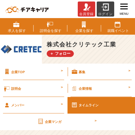
MENU
会員登録
ログイン
つ
な
ぐ
求人を
探す
説明会を
探す
企業を
探す
就職
イベント
力
は
株式会社クリテック工業
走
＋ フォロー
る
力
だ、
>
>
企業TOP
募集
ク
リ
テ
>
>
説明会
企業情報
ッ
ク
>
工
メンバー
タイムライン
業
【株
>
企業マンガ
式
会