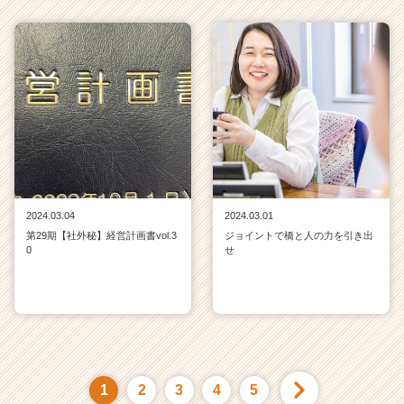
2024.03.04
2024.03.01
第29期【社外秘】経営計画書vol.3
ジョイントで橋と人の力を引き出
0
せ
1
2
3
4
5