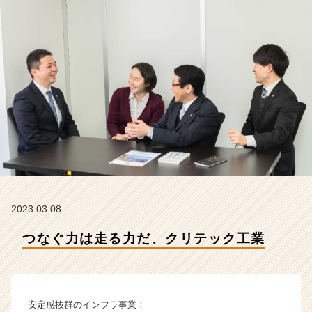
社
ク
リ
テ
ッ
ク
工
業
の
タ
イ
ム
ラ
イ
ン】
2023.03.08
|
つなぐ力は走る力だ、クリテック工業
ベ
ン
チ
ャ
ー・
安定感抜群のインフラ事業！
成