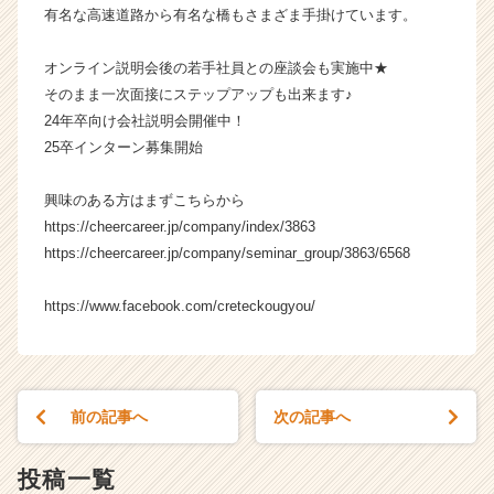
有名な高速道路から有名な橋もさまざま手掛けています。
長
企
業
オンライン説明会後の若手社員との座談会も実施中★
か
そのまま一次面接にステップアップも出来ます♪
ら
24年卒向け会社説明会開催中！
ス
25卒インターン募集開始
カ
ウ
興味のある方はまずこちらから
ト
https://cheercareer.jp/company/index/3863
が
届
https://cheercareer.jp/company/seminar_group/3863/6568
く
就
https://www.facebook.com/creteckougyou/
活
サ
イ
ト
チ
前の記事へ
次の記事へ
ア
キ
投稿一覧
ャ