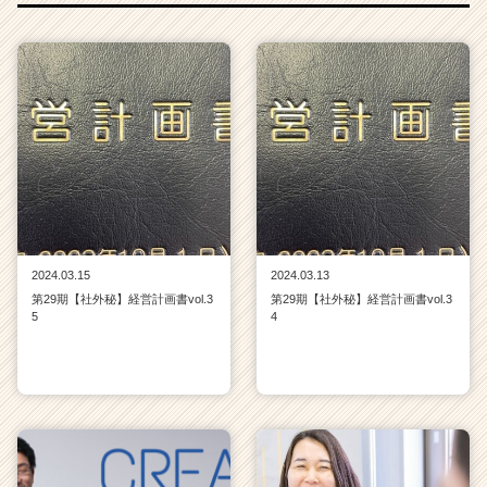
リ
ア
（C
h
e
e
r
C
a
r
e
e
2024.03.15
2024.03.13
r）
第29期【社外秘】経営計画書vol.3
第29期【社外秘】経営計画書vol.3
5
4