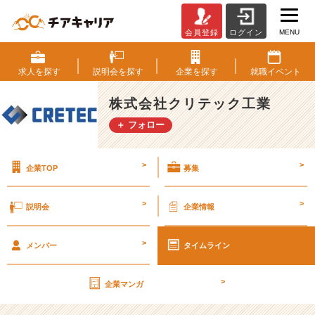
MENU
会員登録
ログイン
第
2
8
求人を
探す
説明会を
探す
企業を
探す
就職
イベント
期
【社
株式会社クリテック工業
外
＋ フォロー
秘】
経
営
>
>
企業TOP
募集
計
画
書
>
>
説明会
企業情報
v
o
>
l.
メンバー
タイムライン
7
1
>
企業マンガ
【株
式