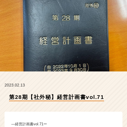
会
社
ク
リ
テ
ッ
ク
工
業
の
タ
イ
ム
ラ
イ
2023.02.13
ン】
第28期【社外秘】経営計画書vol.71
|
ベ
ン
チ
ャ
―経営計画書vol.71ー
ー・