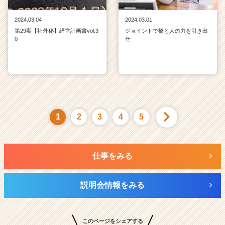
2024.03.04
2024.03.01
第29期【社外秘】経営計画書vol.3
ジョイントで橋と人の力を引き出
0
せ
1
2
3
4
5
仕事をみる
説明会情報をみる
このページをシェアする