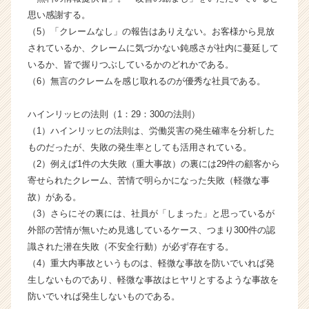
ャ
思い感謝する。
リ
（5）「クレームなし」の報告はありえない。お客様から見放
ア
されているか、クレームに気づかない鈍感さが社内に蔓延して
（C
いるか、皆で握りつぶしているかのどれかである。
h
e
（6）無言のクレームを感じ取れるのが優秀な社員である。
e
r
ハインリッヒの法則（1：29：300の法則）
C
（1）ハインリッヒの法則は、労働災害の発生確率を分析した
a
ものだったが、失敗の発生率としても活用されている。
r
（2）例えば1件の大失敗（重大事故）の裏には29件の顧客から
e
寄せられたクレーム、苦情で明らかになった失敗（軽微な事
e
r）
故）がある。
（3）さらにその裏には、社員が「しまった」と思っているが
外部の苦情が無いため見逃しているケース、つまり300件の認
識された潜在失敗（不安全行動）が必ず存在する。
（4）重大内事故というものは、軽微な事故を防いでいれば発
生しないものであり、軽微な事故はヒヤリとするような事故を
防いでいれば発生しないものである。