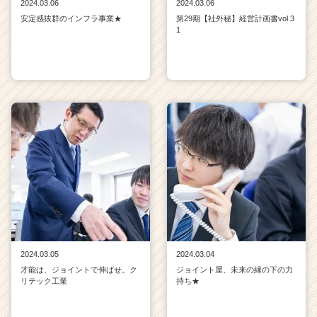
2024.03.06
2024.03.06
安定感抜群のインフラ事業★
第29期【社外秘】経営計画書vol.3
1
2024.03.05
2024.03.04
才能は、ジョイントで伸ばせ。ク
ジョイント屋、未来の縁の下の力
リテック工業
持ち★