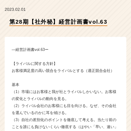
会
社
2023.02.01
ク
リ
第28期【社外秘】経営計画書vol.63
テ
ッ
ク
工
―経営計画書vol.63ー
業
の
タ
【ライバルに関する方針】
イ
お客様満足度の高い競合をライバルとする（適正競合会社）
ム
ラ
基本
イ
（1）市場にはお客様と我が社とライバルしかいない。お客様
ン】
の変化とライバルの動向を見る。
|
ベ
（2）ライバル会社のお客様にも目を向ける。なぜ、その会社
ン
を選んでいるのかに耳を傾ける。
チ
（3）自社の差別化のポイントを徹底して考える。当たり前の
ャ
ことを誰にも負けないくらい徹底する（はやい「早い、速い」
ー・