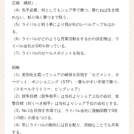
正確、継続）。
成
（4）先手必勝。何としてもシェア率で勝つ。勝たねば生き残
長
れない。粘り強く勝つまで戦う。
企
業
（5）ライバルと戦う事により我が社のレベルアップをはか
か
る。
ら
（6）ライバルがどのような営業活動をするかの決定権は、ラ
ス
イバル会社が100％持っている。
カ
（7）ライバルのセールスポイントを知る。
ウ
ト
戦略
が
届
（1）差別化を図ってシェアの確保を目指す「セグメント、タ
く
ーゲット、ポジショニング（STP）：勝ちやすい市場で勝つ」
就
（スモールテリトリー、ビッグシェア）
活
（2）競争目標（競争相手）は当社よりシェア上位の会社、攻
サ
撃目標（叩くべき相手）は当社よりシェア下位の会社とする。
イ
（3）No.1を目指す市場では、ライバル会社に接触回数で3倍
ト
（√3倍）の差をつける。
チ
ア
（4）常にライバルの動向には目を配り、些細なことでも共有
キ
する。