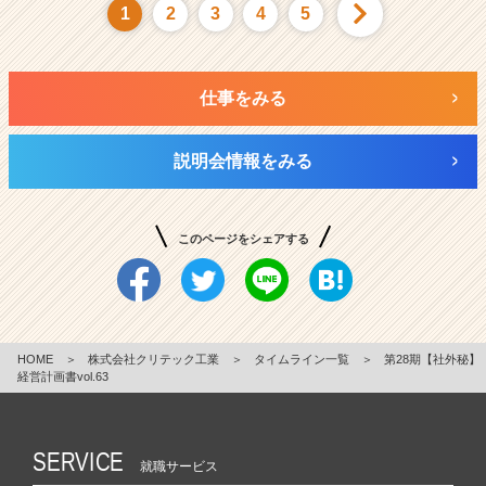
1
2
3
4
5
仕事をみる
説明会情報をみる
このページをシェアする
HOME
＞
株式会社クリテック工業
＞
タイムライン一覧
＞
第28期【社外秘】
経営計画書vol.63
SERVICE
就職サービス