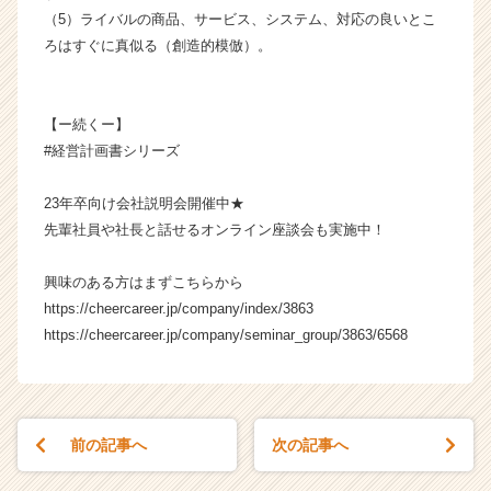
ャ
（5）ライバルの商品、サービス、システム、対応の良いとこ
リ
ろはすぐに真似る（創造的模倣）。
ア
（C
h
【ー続くー】
e
e
#経営計画書シリーズ
r
C
23年卒向け会社説明会開催中★
a
先輩社員や社長と話せるオンライン座談会も実施中！
r
e
興味のある方はまずこちらから
e
https://cheercareer.jp/company/index/3863
r）
https://cheercareer.jp/company/seminar_group/3863/6568
前の記事へ
次の記事へ