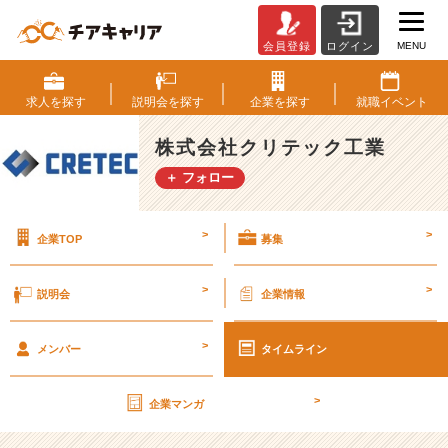
MENU
会員登録
ログイン
第
2
8
求人を
探す
説明会を
探す
企業を
探す
就職
イベント
期
【社
株式会社クリテック工業
外
＋ フォロー
秘】
経
営
>
>
企業TOP
募集
計
画
書
>
>
説明会
企業情報
v
o
>
l.
メンバー
タイムライン
6
3
>
企業マンガ
【株
式