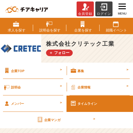
MENU
会員登録
ログイン
つ
な
ぐ
求人を
探す
説明会を
探す
企業を
探す
就職
イベント
力
は
株式会社クリテック工業
走
＋ フォロー
る
力
だ、
>
>
企業TOP
募集
ク
リ
テ
>
>
説明会
企業情報
ッ
ク
>
工
メンバー
タイムライン
業
【株
>
企業マンガ
式
会