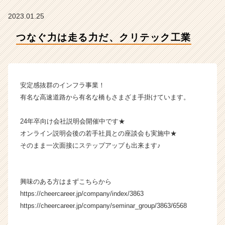
社
ク
2023.01.25
リ
テ
つなぐ力は走る力だ、クリテック工業
ッ
ク
工
業
安定感抜群のインフラ事業！
の
タ
有名な高速道路から有名な橋もさまざま手掛けています。
イ
ム
24年卒向け会社説明会開催中です★
ラ
オンライン説明会後の若手社員との座談会も実施中★
イ
そのまま一次面接にステップアップも出来ます♪
ン】
|
ベ
ン
興味のある方はまずこちらから
チ
https://cheercareer.jp/company/index/3863
ャ
https://cheercareer.jp/company/seminar_group/3863/6568
ー・
成