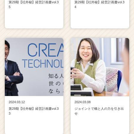
第29期【社外秘】経営計画書vol.3
第29期【社外秘】経営計画書vol.3
リ
5
4
ア
（C
h
e
e
r
C
a
r
e
e
r）
2024.03.12
2024.03.08
第29期【社外秘】経営計画書vol.3
ジョイントで橋と人の力を引き出
3
せ