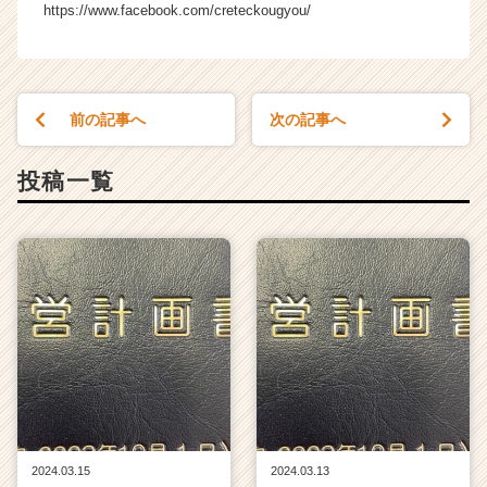
https://www.facebook.com/creteckougyou/
長
企
業
か
ら
前の記事へ
次の記事へ
ス
カ
投稿一覧
ウ
ト
が
届
く
就
活
サ
イ
ト
チ
ア
キ
2024.03.15
2024.03.13
ャ