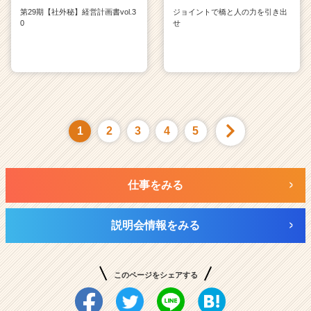
第29期【社外秘】経営計画書vol.3
ジョイントで橋と人の力を引き出
0
せ
1
2
3
4
5
仕事をみる
説明会情報をみる
このページをシェアする