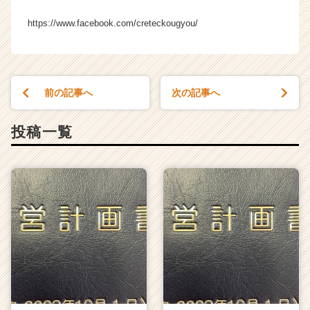
成
https://www.facebook.com/creteckougyou/
長
企
業
か
ら
前の記事へ
次の記事へ
ス
カ
ウ
投稿一覧
ト
が
届
く
就
活
サ
イ
ト
チ
ア
キ