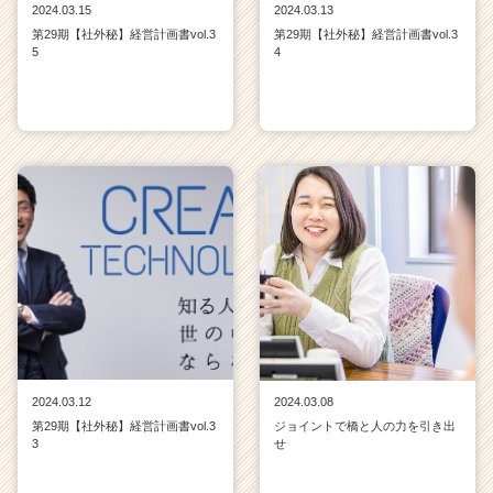
2024.03.15
2024.03.13
ャ
リ
第29期【社外秘】経営計画書vol.3
第29期【社外秘】経営計画書vol.3
5
4
ア
（C
h
e
e
r
C
a
r
e
e
r）
2024.03.12
2024.03.08
第29期【社外秘】経営計画書vol.3
ジョイントで橋と人の力を引き出
3
せ