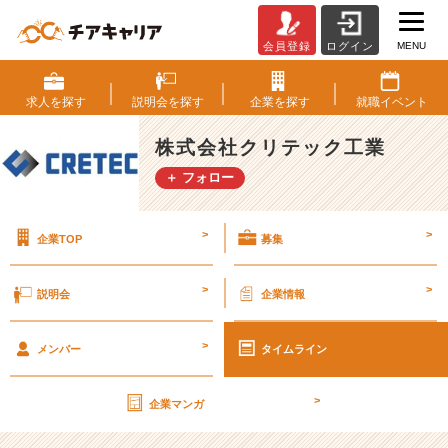
MENU
会員登録
ログイン
ジ
ョ
イ
求人を
探す
説明会を
探す
企業を
探す
就職
イベント
ン
ト
株式会社クリテック工業
屋、
＋ フォロー
未
来
の
>
>
企業TOP
募集
縁
の
下
>
>
説明会
企業情報
の
力
>
持
メンバー
タイムライン
ち
★
>
企業マンガ
【株
式