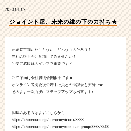
会
社
2023.01.09
ク
リ
ジョイント屋、未来の縁の下の力持ち★
テ
ッ
ク
工
伸縮装置聞いたことない、どんなものだろう？
業
の
当社の説明会に参加してみませんか？
タ
＼安定感抜群のインフラ事業です／
イ
ム
24年卒向け会社説明会開催中です★
ラ
オンライン説明会後の若手社員との座談会も実施中★
イ
そのまま一次面接にステップアップも出来ます♪
ン】
|
ベ
ン
興味のある方はまずこちらから
チ
https://cheercareer.jp/company/index/3863
ャ
https://cheercareer.jp/company/seminar_group/3863/6568
ー・