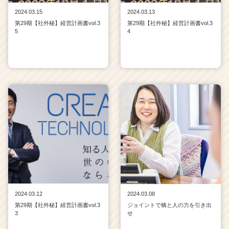
ア
2024.03.15
2024.03.13
キ
第29期【社外秘】経営計画書vol.3
第29期【社外秘】経営計画書vol.3
ャ
5
4
リ
ア
（C
h
e
e
r
C
a
r
e
e
r）
2024.03.12
2024.03.08
第29期【社外秘】経営計画書vol.3
ジョイントで橋と人の力を引き出
3
せ