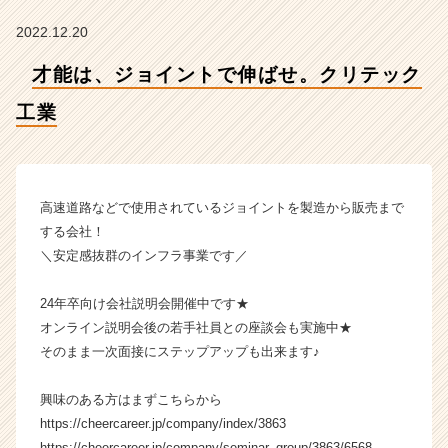
【株
式
2022.12.20
会
社
才能は、ジョイントで伸ばせ。クリテック
ク
リ
工業
テ
ッ
ク
工
高速道路などで使用されているジョイントを製造から販売まで
業
する会社！
の
＼安定感抜群のインフラ事業です／
タ
イ
ム
24年卒向け会社説明会開催中です★
ラ
オンライン説明会後の若手社員との座談会も実施中★
イ
そのまま一次面接にステップアップも出来ます♪
ン】
|
興味のある方はまずこちらから
ベ
https://cheercareer.jp/company/index/3863
ン
チ
https://cheercareer.jp/company/seminar_group/3863/6568