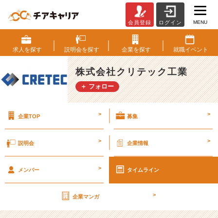
MENU
会員登録
ログイン
才
能
は、
求人を
探す
説明会を
探す
企業を
探す
就職
イベント
ジ
ョ
株式会社クリテック工業
イ
＋ フォロー
ン
ト
で
>
>
企業TOP
募集
伸
ば
せ。
>
>
説明会
企業情報
ク
リ
>
テ
メンバー
タイムライン
ッ
ク
>
企業マンガ
工
業