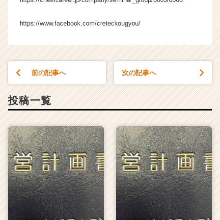
ャ
ー・
https://www.facebook.com/creteckougyou/
成
長
企
業
か
前の記事へ
次の記事へ
ら
ス
投稿一覧
カ
ウ
ト
が
届
く
就
活
サ
イ
ト
チ