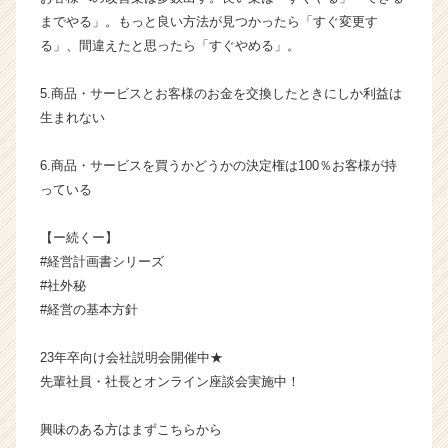
ャ
までやる」。もっと良い方法が見つかったら「すぐ変更す
リ
る」、間違えたと思ったら「すぐやめる」。
ア
（C
5.商品・サービスとお客様のお金を交換したときにしか利益は
h
e
生まれない
e
r
6.商品・サービスを買うかどうかの決定権は100％お客様が持
C
っている
a
r
【ー続くー】
e
#経営計画書シリーズ
e
r）
#社外秘
#経営の基本方針
23年卒向け会社説明会開催中★
先輩社員・社長とオンライン座談会実施中！
興味のある方はまずこちらから