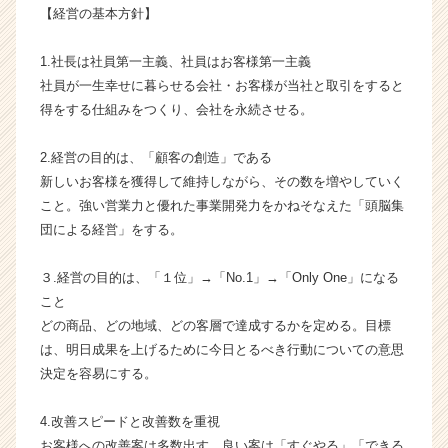
【経営の基本方針】
成
長
企
1.社長は社員第一主義、社員はお客様第一主義
業
社員が一生幸せに暮らせる会社・お客様が当社と取引をすると
か
得をする仕組みをつくり、会社を永続させる。
ら
ス
2.経営の目的は、「顧客の創造」である
カ
新しいお客様を獲得して維持しながら、その数を増やしていく
ウ
こと。強い営業力と優れた事業開発力をかねそなえた「頭脳集
ト
が
団による経営」をする。
届
く
３.経営の目的は、「１位」→「No.1」→「Only One」になる
就
こと
活
どの商品、どの地域、どの客層で達成するかを定める。目標
サ
は、明日成果を上げるために今日とるべき行動についての意思
イ
決定を容易にする。
ト
チ
ア
4.改善スピードと改善数を重視
キ
お客様への改善案は多数出す。良い案は「すぐやる」「できる