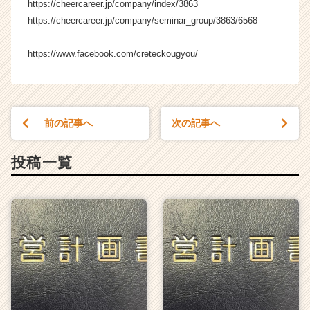
https://cheercareer.jp/company/index/3863
https://cheercareer.jp/company/seminar_group/3863/6568
https://www.facebook.com/creteckougyou/
前の記事へ
次の記事へ
投稿一覧