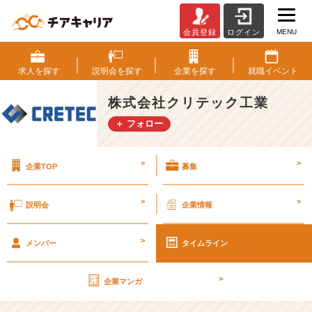
MENU
会員登録
ログイン
第
2
8
求人を
探す
説明会を
探す
企業を
探す
就職
イベント
期
【社
株式会社クリテック工業
外
＋ フォロー
秘】
経
営
>
>
企業TOP
募集
計
画
書
>
>
説明会
企業情報
v
o
>
l.
メンバー
タイムライン
3
3
>
企業マンガ
【株
式