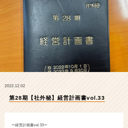
会
社
ク
リ
テ
ッ
ク
工
業
の
タ
イ
ム
ラ
イ
2022.12.02
ン】
第28期【社外秘】経営計画書vol.33
|
ベ
ン
チ
ャ
ー経営計画書vol.33ー
ー・