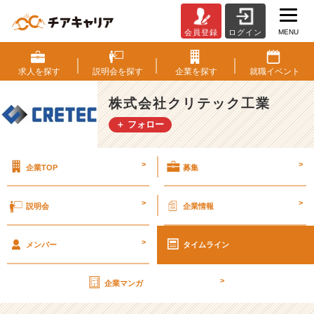
MENU
会員登録
ログイン
つ
な
ぐ
求人を
探す
説明会を
探す
企業を
探す
就職
イベント
力
は
株式会社クリテック工業
走
＋ フォロー
る
力
だ、
>
>
企業TOP
募集
ク
リ
テ
>
>
説明会
企業情報
ッ
ク
>
工
メンバー
タイムライン
業
【株
>
企業マンガ
式
会