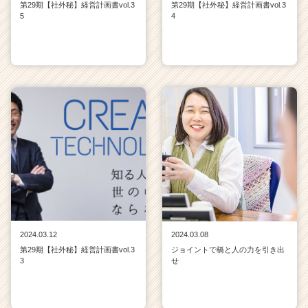
第29期【社外秘】経営計画書vol.3
第29期【社外秘】経営計画書vol.3
リ
5
4
ア
（C
h
e
e
r
C
a
r
e
e
r）
2024.03.12
2024.03.08
第29期【社外秘】経営計画書vol.3
ジョイントで橋と人の力を引き出
3
せ