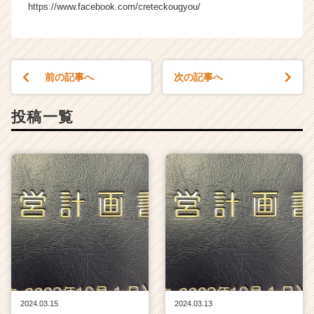
https://www.facebook.com/creteckougyou/
長
企
業
か
ら
前の記事へ
次の記事へ
ス
カ
投稿一覧
ウ
ト
が
届
く
就
活
サ
イ
ト
チ
ア
キ
2024.03.15
2024.03.13
ャ