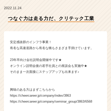
社
ク
2022.11.24
リ
テ
つなぐ力は走る力だ、クリテック工業
ッ
ク
工
業
安定感抜群のインフラ事業！
の
タ
有名な高速道路から有名な橋もさまざま手掛けています。
イ
ム
23年卒向け会社説明会開催中です★
ラ
オンライン説明会後の若手社員との座談会も実施中★
イ
そのまま一次面接にステップアップも出来ます♪
ン】
|
ベ
ン
興味のある方はまずこちらから
チ
https://cheercareer.jp/company/index/3863
ャ
https://cheercareer.jp/company/seminar_group/3863/6568
ー・
成