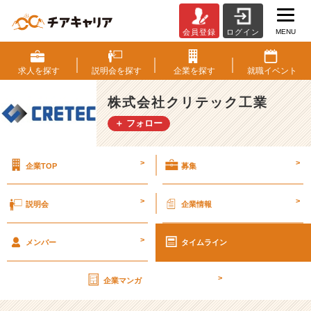
MENU
会員登録
ログイン
ジ
ョ
イ
求人を
探す
説明会を
探す
企業を
探す
就職
イベント
ン
ト
株式会社クリテック工業
で
＋ フォロー
橋
と
人
>
>
企業TOP
募集
の
力
を
>
>
説明会
企業情報
引
き
>
出
メンバー
タイムライン
せ
【株
>
企業マンガ
式
会