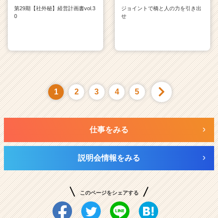
第29期【社外秘】経営計画書vol.3
ジョイントで橋と人の力を引き出
0
せ
1
2
3
4
5
仕事をみる
説明会情報をみる
このページをシェアする