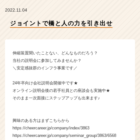
社
ク
2022.11.04
リ
テ
ジョイントで橋と人の力を引き出せ
ッ
ク
工
業
伸縮装置聞いたことない、どんなものだろう？
の
タ
当社の説明会に参加してみませんか？
イ
＼安定感抜群のインフラ事業です／
ム
ラ
24年卒向け会社説明会開催中です★
イ
オンライン説明会後の若手社員との座談会も実施中★
ン】
そのまま一次面接にステップアップも出来ます♪
|
ベ
ン
チ
興味のある方はまずこちらから
ャ
https://cheercareer.jp/company/index/3863
ー・
https://cheercareer.jp/company/seminar_group/3863/6568
成