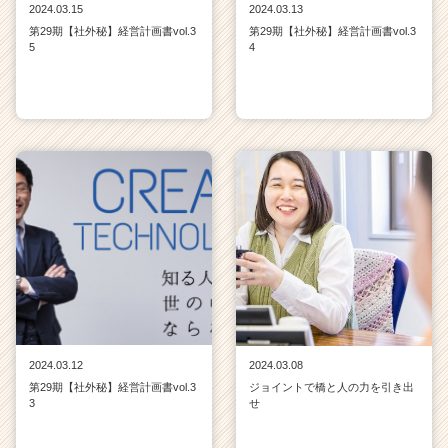
2024.03.15
2024.03.13
リ
ア
第29期【社外秘】経営計画書vol.3
第29期【社外秘】経営計画書vol.3
5
4
（C
h
e
e
r
C
a
r
e
e
r）
2024.03.12
2024.03.08
第29期【社外秘】経営計画書vol.3
ジョイントで橋と人の力を引き出
3
せ