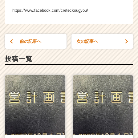
長
https://www.facebook.com/creteckougyou/
企
業
か
ら
ス
前の記事へ
次の記事へ
カ
ウ
ト
投稿一覧
が
届
く
就
活
サ
イ
ト
チ
ア
キ
ャ