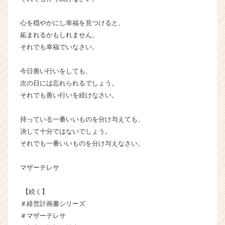
キ
ャ
心を穏やかにし幸福を見つけると、
リ
妬まれるかもしれません。
ア
それでも幸福でいなさい。
（C
h
e
今日善い行いをしても、
e
次の日には忘れられるでしょう。
r
それでも善い行いを続けなさい。
C
a
持っている一番いいものを分け与えても、
r
決して十分ではないでしょう。
e
e
それでも一番いいものを分け与えなさい。
r）
マザーテレサ
【続く】
＃経営計画書シリーズ
＃マザーテレサ