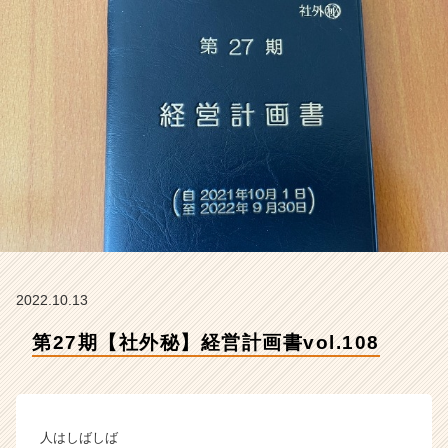
式
会
社
ク
リ
テ
ッ
ク
工
業
の
タ
イ
ム
ラ
2022.10.13
イ
第27期【社外秘】経営計画書vol.108
ン】
|
ベ
ン
チ
人はしばしば
ャ