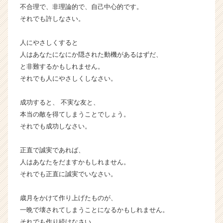
不合理で、非理論的で、自己中心的です。
ー・
それでも許しなさい。
成
長
企
人にやさしくすると
業
人はあなたになにか隠された動機があるはずだ、
か
と非難するかもしれません。
ら
それでも人にやさしくしなさい。
ス
カ
成功すると、 不実な友と、
ウ
ト
本当の敵を得てしまうことでしょう。
が
それでも成功しなさい。
届
く
正直で誠実であれば、
就
人はあなたをだますかもしれません。
活
それでも正直に誠実でいなさい。
サ
イ
ト
歳月をかけて作り上げたものが、
チ
一晩で壊されてしまうことになるかもしれません。
ア
それでも作り続けなさい。