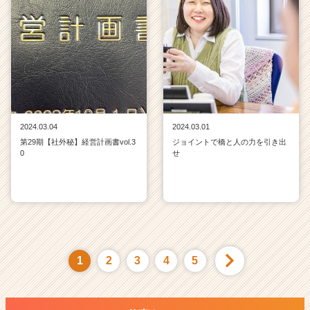
2024.03.04
2024.03.01
第29期【社外秘】経営計画書vol.3
ジョイントで橋と人の力を引き出
0
せ
1
2
3
4
5