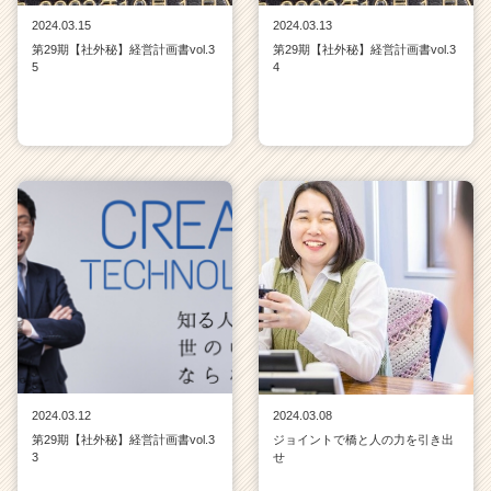
ア
2024.03.15
2024.03.13
キ
第29期【社外秘】経営計画書vol.3
第29期【社外秘】経営計画書vol.3
ャ
5
4
リ
ア
（C
h
e
e
r
C
a
r
e
e
r）
2024.03.12
2024.03.08
第29期【社外秘】経営計画書vol.3
ジョイントで橋と人の力を引き出
3
せ