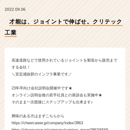
【株
式
2022.09.06
会
社
才能は、ジョイントで伸ばせ。クリテック
ク
リ
工業
テ
ッ
ク
工
高速道路などで使用されているジョイントを製造から販売まで
業
する会社！
の
＼安定感抜群のインフラ事業です／
タ
イ
ム
23年卒向け会社説明会開催中です★
ラ
オンライン説明会後の若手社員との座談会も実施中★
イ
そのまま一次面接にステップアップも出来ます♪
ン】
|
興味のある方はまずこちらから
ベ
https://cheercareer.jp/company/index/3863
ン
チ
https://cheercareer.jp/company/seminar_group/3863/6568