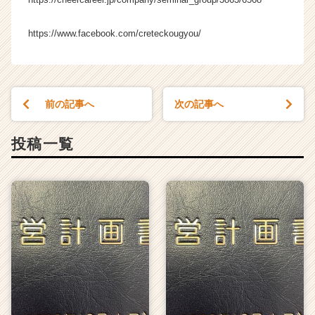
ャ
ー・
https://www.facebook.com/creteckougyou/
成
長
企
業
か
前の記事へ
次の記事へ
ら
ス
投稿一覧
カ
ウ
ト
が
届
く
就
活
サ
イ
ト
チ