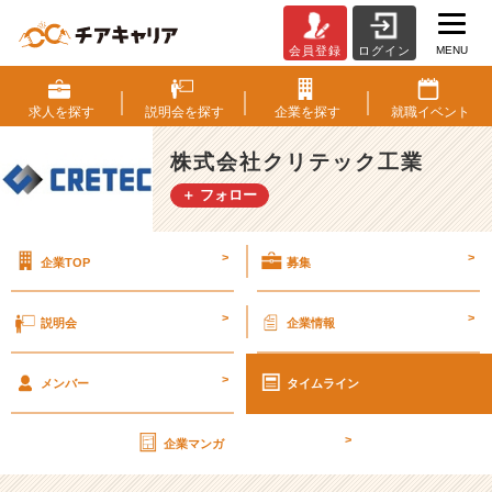
MENU
会員登録
ログイン
才
能
は、
求人を
探す
説明会を
探す
企業を
探す
就職
イベント
ジ
ョ
株式会社クリテック工業
イ
＋ フォロー
ン
ト
で
>
>
企業TOP
募集
伸
ば
せ。
>
>
説明会
企業情報
ク
リ
>
テ
メンバー
タイムライン
ッ
ク
>
企業マンガ
工
業