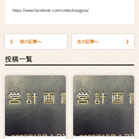
長
https://www.facebook.com/creteckougyou/
企
業
か
ら
ス
前の記事へ
次の記事へ
カ
ウ
ト
投稿一覧
が
届
く
就
活
サ
イ
ト
チ
ア
キ
ャ