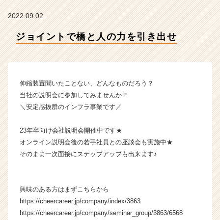
社
ク
2022.09.02
リ
テ
ジョイントで橋と人の力を引き出せ
ッ
ク
工
業
伸縮装置聞いたことない、どんなものだろう？
の
タ
当社の説明会に参加してみませんか？
イ
＼安定感抜群のインフラ事業です／
ム
ラ
23年卒向け会社説明会開催中です★
イ
オンライン説明会後の若手社員との座談会も実施中★
ン】
そのまま一次面接にステップアップも出来ます♪
|
ベ
ン
チ
興味のある方はまずこちらから
ャ
https://cheercareer.jp/company/index/3863
ー・
https://cheercareer.jp/company/seminar_group/3863/6568
成