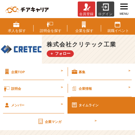
MENU
会員登録
ログイン
ジ
ョ
イ
求人を
探す
説明会を
探す
企業を
探す
就職
イベント
ン
ト
株式会社クリテック工業
で
＋ フォロー
橋
と
人
>
>
企業TOP
募集
の
力
を
>
>
説明会
企業情報
引
き
>
出
メンバー
タイムライン
せ
【株
>
企業マンガ
式
会