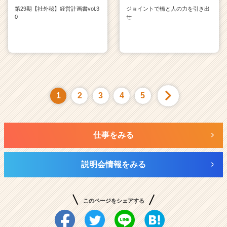
第29期【社外秘】経営計画書vol.3
ジョイントで橋と人の力を引き出
0
せ
1
2
3
4
5
仕事をみる
説明会情報をみる
このページをシェアする