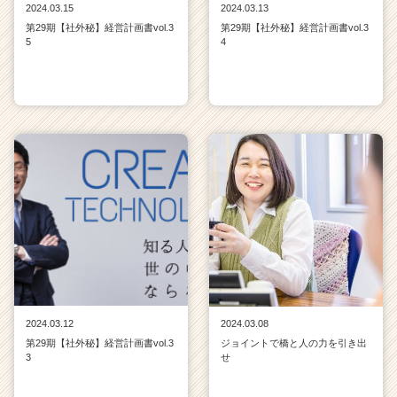
2024.03.15
2024.03.13
リ
ア
第29期【社外秘】経営計画書vol.3
第29期【社外秘】経営計画書vol.3
5
4
（C
h
e
e
r
C
a
r
e
e
r）
2024.03.12
2024.03.08
第29期【社外秘】経営計画書vol.3
ジョイントで橋と人の力を引き出
3
せ