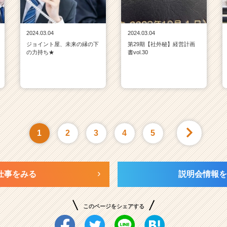
2024.03.04
2024.03.04
ジョイント屋、未来の縁の下
第29期【社外秘】経営計画
の力持ち★
書vol.30
1
2
3
4
5
仕事をみる
説明会情報を
このページをシェアする