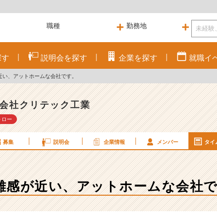
探す
説明会を
探す
企業を
探す
就職
イ
近い、アットホームな会社です。
会社クリテック工業
ォロー
募集
説明会
企業情報
メンバー
タイ
離感が近い、アットホームな会社