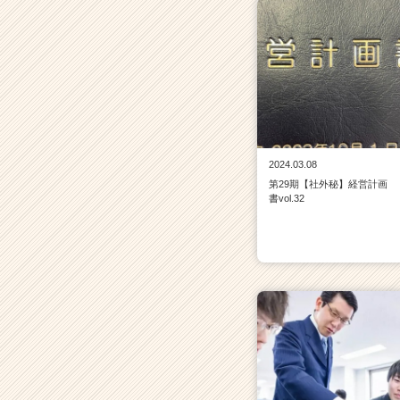
イ
ト
チ
ア
キ
ャ
リ
ア
（C
2024.03.08
h
第29期【社外秘】経営計画
書vol.32
e
e
r
C
a
r
e
e
r）