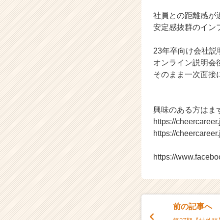
社
社員との距離感が
で
す。
安定感抜群のイン
【株
式
23年卒向け会社説
会
オンライン説明会
社
そのまま一次面接
ク
リ
テ
ッ
興味のある方はま
ク
https://cheercaree
工
https://cheercaree
業
の
https://www.faceb
タ
イ
ム
ラ
イ
前の記事へ
ン】