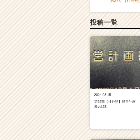
第27期【社外秘】
|
ベ
ン
チ
投稿一覧
ャ
ー・
成
長
企
業
か
ら
ス
カ
ウ
2024.03.15
ト
第29期【社外秘】経営計画
が
書vol.35
届
く
就
活
サ