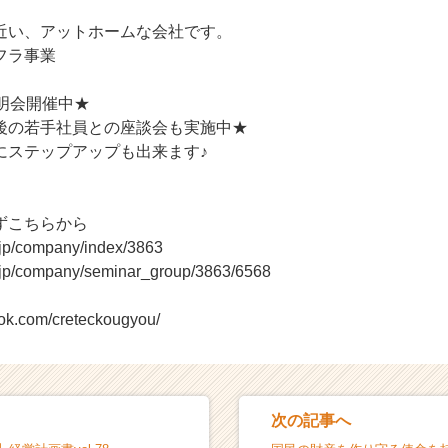
近い、アットホームな会社です。
フラ事業
明会開催中★
後の若手社員との座談会も実施中★
にステップアップも出来ます♪
ずこちらから
r.jp/company/index/3863
r.jp/company/seminar_group/3863/6568
ook.com/creteckougyou/
次の記事へ