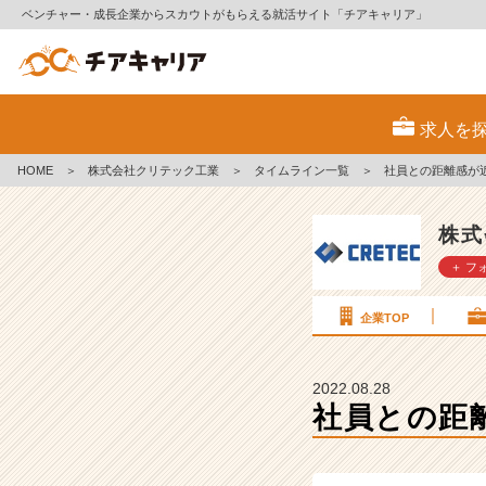
ベンチャー・成長企業からスカウトがもらえる就活サイト「チアキャリア」
社
員
求人を
と
の
HOME
＞
株式会社クリテック工業
＞
タイムライン一覧
＞
社員との距離感が
距
離
感
株式
が
＋ フ
近
い、
ア
企業TOP
ッ
ト
ホ
2022.08.28
ー
社員との距
ム
な
会