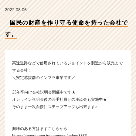
す。
【株
2022.08.06
式
会
国民の財産を作り守る使命を持った会社で
社
ク
す。
リ
テ
ッ
ク
高速道路などで使用されているジョイントを製造から販売まで
工
する会社！
業
＼安定感抜群のインフラ事業です／
の
タ
イ
23年卒向け会社説明会開催中です★
ム
オンライン説明会後の若手社員との座談会も実施中★
ラ
そのまま一次面接にステップアップも出来ます♪
イ
ン】
|
興味のある方はまずこちらから
ベ
ン
https://cheercareer.jp/company/index/3863