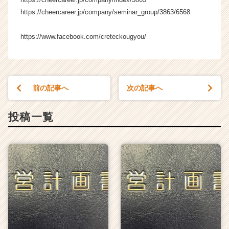
チ
https://cheercareer.jp/company/seminar_group/3863/6568
ャ
ー・
https://www.facebook.com/creteckougyou/
成
長
企
業
か
前の記事へ
次の記事へ
ら
ス
投稿一覧
カ
ウ
ト
が
届
く
就
活
サ
イ
ト