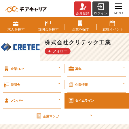
MENU
会員登録
ログイン
国
民
の
求人を
探す
説明会を
探す
企業を
探す
就職
イベント
財
産
株式会社クリテック工業
を
＋ フォロー
作
り
守
>
>
企業TOP
募集
る
使
命
>
>
説明会
企業情報
を
持
>
っ
メンバー
タイムライン
た
会
>
企業マンガ
社
で