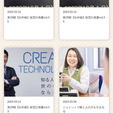
チ
ア
2024.03.15
2024.03.13
キ
第29期【社外秘】経営計画書vol.3
第29期【社外秘】経営計画書vol.3
ャ
5
4
リ
ア
（C
h
e
e
r
C
a
r
e
e
r）
2024.03.12
2024.03.08
第29期【社外秘】経営計画書vol.3
ジョイントで橋と人の力を引き出
3
せ