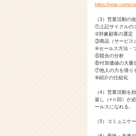
https://note.com/c
キ
ャ
リ
（3）営業活動の
ア
①上記サイクルの
（C
②対象顧客の選定
h
③商品（サービス
e
④セールス方法・
e
⑤競合の分析
r
⑥付加価値の大量供
C
a
⑦他人の力を借り
r
⑧紹介の仕組化
e
e
（4）営業活動を
r）
返し（×ｎ回）が
ールスになれる。
（5）コミュニケ
（6）最終・未来