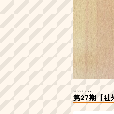
式
会
社
ク
リ
テ
ッ
ク
工
業
の
タ
イ
ム
ラ
イ
ン】
2022.07.27
|
第27期【社
ベ
ン
チ