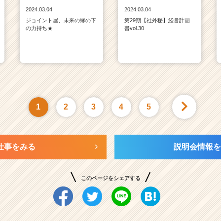
2024.03.04
2024.03.04
ジョイント屋、未来の縁の下
第29期【社外秘】経営計画
の力持ち★
書vol.30
1
2
3
4
5
仕事をみる
説明会情報を
このページをシェアする