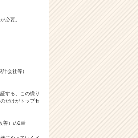
意が必要。
設計会社等）
検証する、この繰り
ものだけがトップセ
改善）の2乗
一緒にやっていくイ