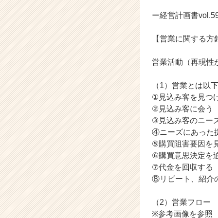
ャ
ー・
ー経営計画書vol.5
成
長
【営業に関する方
企
業
営業活動（再現性
か
ら
ス
（1）営業とは以
カ
①見込み客を見つ
ウ
②見込み客に会う
ト
③見込み客のニー
が
④ニーズにあった
届
⑤購買阻害要因を
く
⑥購買意思決定を
就
活
⑦代金を回収する
サ
⑧リピート、紹介
イ
ト
（2）営業フロー
チ
※参考画像を参照
ア