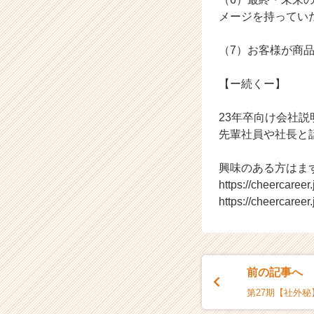
メージを持ってい
（7）お客様が商
【ー続くー】
23年卒向け会社説
先輩社員や社長と
興味のある方はま
https://cheercaree
https://cheercaree
前の記事へ
第27期【社外秘】