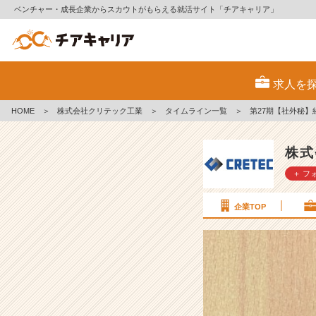
ベンチャー・成長企業からスカウトがもらえる就活サイト「チアキャリア」
第
2
求人を
7
期
HOME
＞
株式会社クリテック工業
＞
タイムライン一覧
＞
第27期【社外秘】経
【社
外
秘】
株式
経
＋ フ
営
計
画
企業TOP
書
v
o
l.
5
9
【株