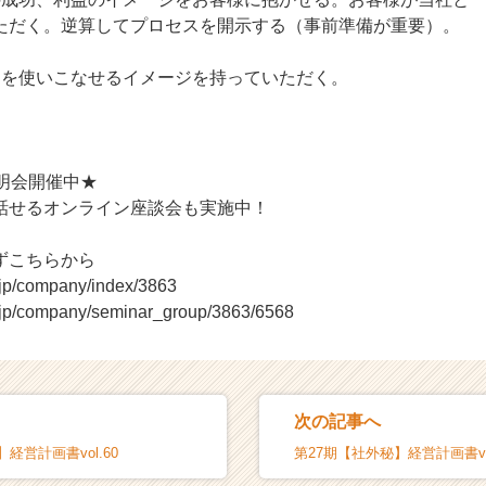
ただく。逆算してプロセスを開示する（事前準備が重要）。
品を使いこなせるイメージを持っていただく。
明会開催中★
話せるオンライン座談会も実施中！
ずこちらから
r.jp/company/index/3863
r.jp/company/seminar_group/3863/6568
次の記事へ
経営計画書vol.60
第27期【社外秘】経営計画書vol