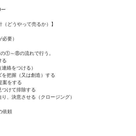
9ー
針（どうやって売るか）】
が必要）
下の①～⑧の流れで行う。
ける
（連絡をつける）
ズを把握（又は創造）する
提案をする
見つけて排除する
迫り、決意させる（クロージング）
の依頼