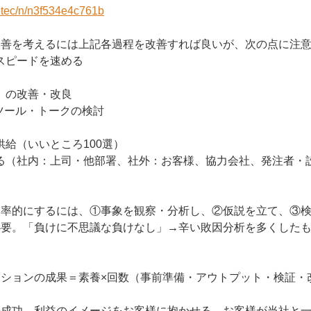
retec/n/n3f534e4c761b
改善を考えるには上記各過程を改善すれば良いが、次の点に注
スピードを速める
）の改善・改良
ツール・トークの検討
給（いいところ100選）
る（社内：上司・他部署、社外：お客様、協力会社、発注者・
効率的にするには、①事象を観察・分析し、②仮説を立て、③
必要。「負けに不思議な負けなし」→辛い敗因分析を多くした
ーションの成果＝素養×回数（事前準備・アウトプット・検証・
の成功、利益のイメージをお客様に抱かせる。お客様が当社と