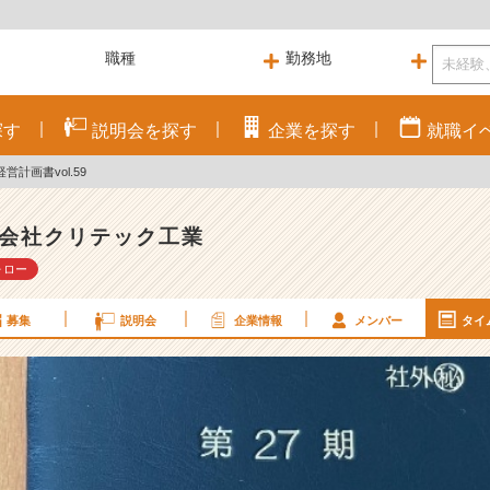
探す
説明会を
探す
企業を
探す
就職
イ
営計画書vol.59
会社クリテック工業
ォロー
募集
説明会
企業情報
メンバー
タイ