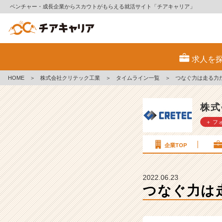
ベンチャー・成長企業からスカウトがもらえる就活サイト「チアキャリア」
つ
な
求人を
ぐ
力
HOME
＞
株式会社クリテック工業
＞
タイムライン一覧
＞
つなぐ力は走る力
は
走
る
株式
力
＋ フ
だ、
ク
リ
企業TOP
テ
ッ
ク
2022.06.23
工
つなぐ力は
業
【株
式