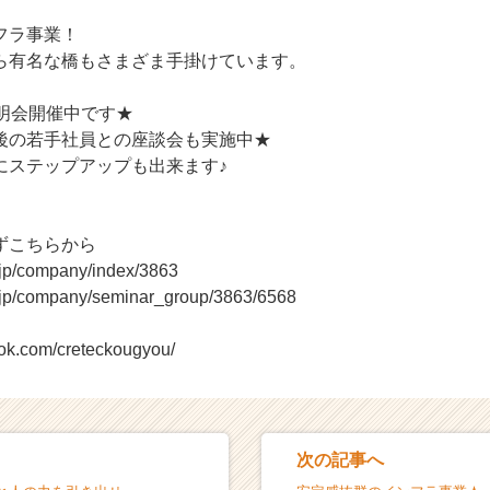
フラ事業！
ら有名な橋もさまざま手掛けています。
説明会開催中です★
後の若手社員との座談会も実施中★
にステップアップも出来ます♪
ずこちらから
r.jp/company/index/3863
r.jp/company/seminar_group/3863/6568
ook.com/creteckougyou/
次の記事へ