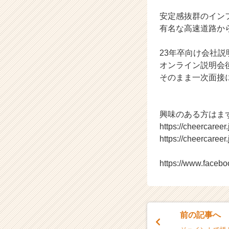
会
安定感抜群のイン
社
ク
有名な高速道路か
リ
テ
23年卒向け会社
ッ
オンライン説明会
ク
そのまま一次面接
工
業
の
タ
興味のある方はま
イ
https://cheercaree
ム
https://cheercaree
ラ
イ
https://www.faceb
ン】
|
ベ
ン
チ
前の記事へ
ャ