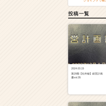
ジョイントで橋
ー・
成
長
投稿一覧
企
業
か
ら
ス
カ
ウ
ト
が
届
く
2024.03.15
就
第29期【社外秘】経営計画
活
書vol.35
サ
イ
ト
チ
ア
キ