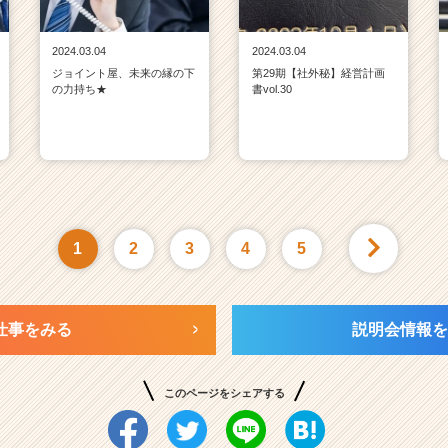
2024.03.04
2024.03.04
ジョイント屋、未来の縁の下
第29期【社外秘】経営計画
の力持ち★
書vol.30
1
2
3
4
5
仕事をみる
説明会情報を
このページをシェアする