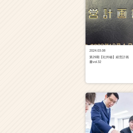
ャ
リ
ア
（C
h
e
e
r
2024.03.08
C
第29期【社外秘】経営計画
a
書vol.32
r
e
e
r）