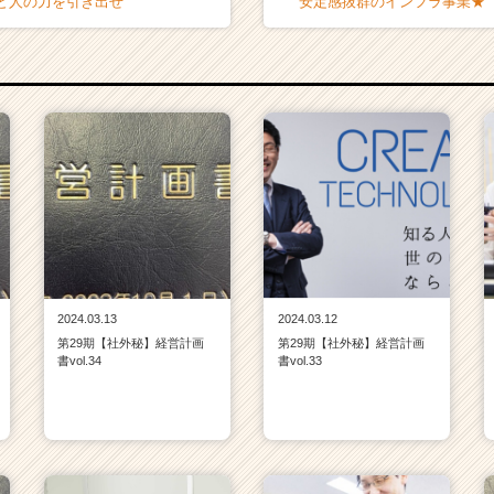
と人の力を引き出せ
安定感抜群のインフラ事業★
2024.03.13
2024.03.12
第29期【社外秘】経営計画
第29期【社外秘】経営計画
書vol.34
書vol.33