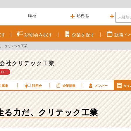
探す
説明会を
探す
企業を
探す
就職
イ
だ、クリテック工業
会社クリテック工業
ォロー
募集
説明会
企業情報
メンバー
タイ
走る力だ、クリテック工業