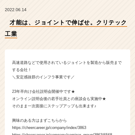
【株
式
2022.06.14
会
社
才能は、ジョイントで伸ばせ。クリテック
ク
リ
工業
テ
ッ
ク
工
高速道路などで使用されているジョイントを製造から販売まで
業
する会社！
の
＼安定感抜群のインフラ事業です／
タ
イ
ム
23年卒向け会社説明会開催中です★
ラ
オンライン説明会後の若手社員との座談会も実施中★
イ
そのまま一次面接にステップアップも出来ます♪
ン】
|
興味のある方はまずこちらから
ベ
https://cheercareer.jp/company/index/3863
ン
チ
https://cheercareer.jp/company/seminar_group/3863/6568