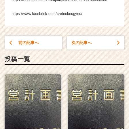
ャ
ー・
https://www.facebook.com/creteckougyou/
成
長
企
業
か
前の記事へ
次の記事へ
ら
ス
投稿一覧
カ
ウ
ト
が
届
く
就
活
サ
イ
ト
チ