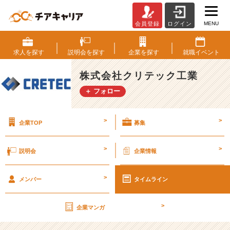
MENU
会員登録
ログイン
才
能
は、
求人を
探す
説明会を
探す
企業を
探す
就職
イベント
ジ
ョ
株式会社クリテック工業
イ
＋ フォロー
ン
ト
で
>
>
企業TOP
募集
伸
ば
せ。
>
>
説明会
企業情報
ク
リ
>
テ
メンバー
タイムライン
ッ
ク
>
企業マンガ
工
業