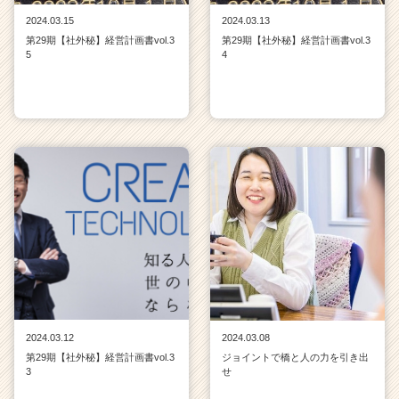
ア
2024.03.15
2024.03.13
キ
第29期【社外秘】経営計画書vol.3
第29期【社外秘】経営計画書vol.3
ャ
5
4
リ
ア
（C
h
e
e
r
C
a
r
e
e
r）
2024.03.12
2024.03.08
第29期【社外秘】経営計画書vol.3
ジョイントで橋と人の力を引き出
3
せ