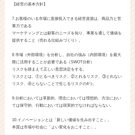
【経営の基本方針】
成
長
企
7.お客様のいる市場に直接投入できる経営資源は、商品力と営
業
業力である
か
マーケティングとは顧客のニーズを知り、事業を通して価値を
ら
提供すること（売れる仕組みづくり）。
ス
カ
8.市場（外部環境）を分析し、自社の強み（内部環境）を最大
ウ
限に活用することが必要である（SWOT分析）
ト
が
リスクを踏まえて正しい意思決定をする。
届
リスクとは、①とるべきリスク、②とれるリスク、③とれない
く
リスク、④とらないことで生じるリスクの4つ。
就
活
9.分析においては革新的、理念においては理想的、方法におい
サ
ては保守的、行動においては現実的でなければならない。
イ
ト
チ
10.イノベーションとは「新しい価値を生み出すこと」。
ア
本質は市場や社会に「よい変化をおこすこと」。
キ