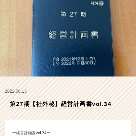
会
社
ク
リ
テ
ッ
ク
工
業
の
タ
イ
ム
ラ
イ
2022.06.13
ン】
第27期【社外秘】経営計画書vol.34
|
ベ
ン
チ
ャ
ー経営計画書vol.34ー
ー・