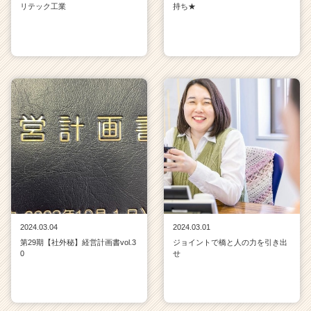
リテック工業
持ち★
2024.03.04
2024.03.01
第29期【社外秘】経営計画書vol.3
ジョイントで橋と人の力を引き出
0
せ