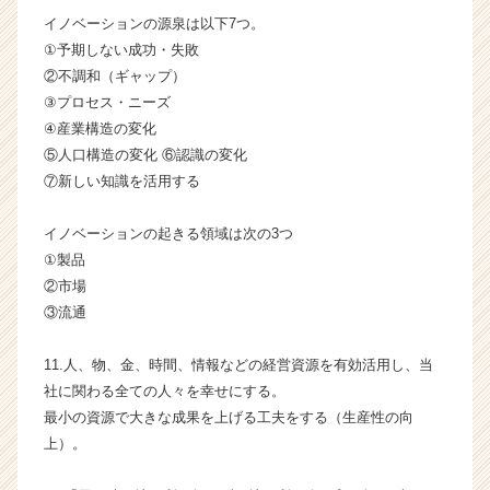
ャ
イノベーションの源泉は以下7つ。
リ
①予期しない成功・失敗
ア
②不調和（ギャップ）
（C
③プロセス・ニーズ
h
e
④産業構造の変化
e
⑤人口構造の変化 ⑥認識の変化
r
⑦新しい知識を活用する
C
a
イノベーションの起きる領域は次の3つ
r
①製品
e
②市場
e
r）
③流通
11.人、物、金、時間、情報などの経営資源を有効活用し、当
社に関わる全ての人々を幸せにする。
最小の資源で大きな成果を上げる工夫をする（生産性の向
上）。