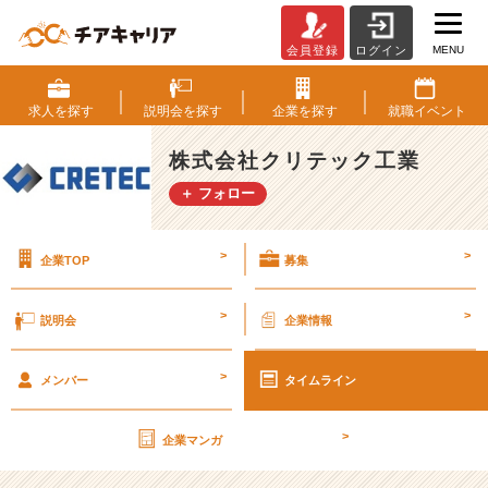
MENU
会員登録
ログイン
第
2
7
求人を
探す
説明会を
探す
企業を
探す
就職
イベント
期
【社
株式会社クリテック工業
外
＋ フォロー
秘】
経
営
>
>
企業TOP
募集
計
画
書
>
>
説明会
企業情報
v
o
>
l.
メンバー
タイムライン
3
4
>
企業マンガ
【株
式