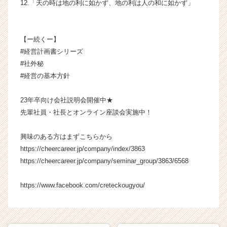
12.「天の時は地の利に如かず、地の利は人の和に如かず」
【ー続くー】
#経営計画書シリーズ
#社外秘
#経営の基本方針
23年卒向け会社説明会開催中★
先輩社員・社長とオンライン座談会実施中！
興味のある方はまずこちらから
https://cheercareer.jp/company/index/3863
https://cheercareer.jp/company/seminar_group/3863/6568
https://www.facebook.com/creteckougyou/