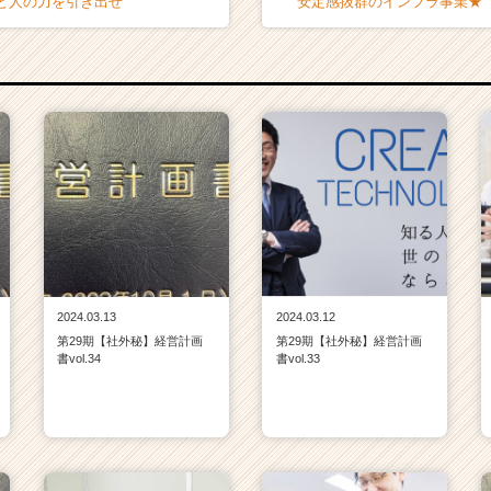
と人の力を引き出せ
安定感抜群のインフラ事業★
2024.03.13
2024.03.12
第29期【社外秘】経営計画
第29期【社外秘】経営計画
書vol.34
書vol.33