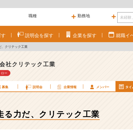
探す
説明会を
探す
企業を
探す
就職
イ
だ、クリテック工業
会社クリテック工業
ォロー
募集
説明会
企業情報
メンバー
タイ
走る力だ、クリテック工業