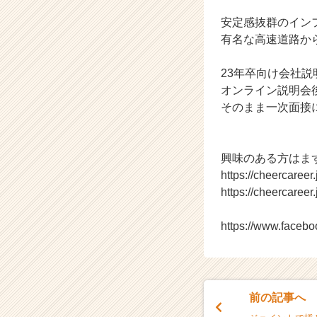
会
安定感抜群のイン
社
ク
有名な高速道路か
リ
テ
23年卒向け会社
ッ
オンライン説明会
ク
そのまま一次面接
工
業
の
タ
興味のある方はま
イ
https://cheercaree
ム
https://cheercaree
ラ
イ
https://www.faceb
ン】
|
ベ
ン
チ
前の記事へ
ャ