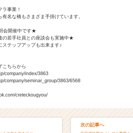
フラ事業！
ら有名な橋もさまざま手掛けています。
説明会開催中です★
後の若手社員との座談会も実施中★
にステップアップも出来ます♪
ずこちらから
r.jp/company/index/3863
r.jp/company/seminar_group/3863/6568
ook.com/creteckougyou/
次の記事へ