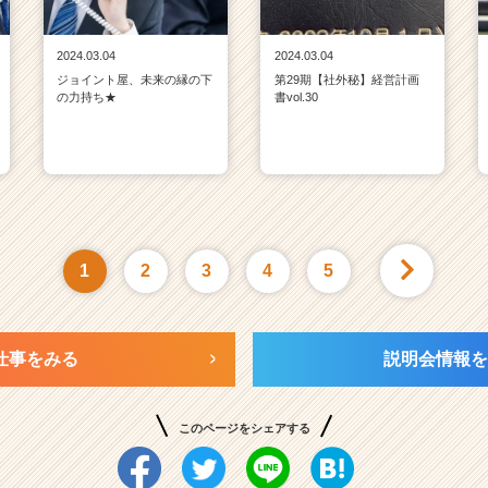
2024.03.04
2024.03.04
ジョイント屋、未来の縁の下
第29期【社外秘】経営計画
の力持ち★
書vol.30
1
2
3
4
5
仕事をみる
説明会情報を
このページをシェアする