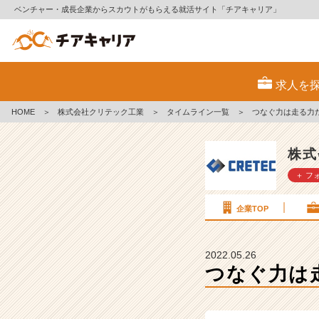
ベンチャー・成長企業からスカウトがもらえる就活サイト「チアキャリア」
つ
な
求人を
ぐ
力
HOME
＞
株式会社クリテック工業
＞
タイムライン一覧
＞
つなぐ力は走る力
は
走
る
株式
力
＋ フ
だ、
ク
リ
企業TOP
テ
ッ
ク
2022.05.26
工
つなぐ力は
業
【株
式