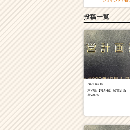
ジョイントで橋
ー・
成
長
投稿一覧
企
業
か
ら
ス
カ
ウ
ト
が
届
く
2024.03.15
就
第29期【社外秘】経営計画
活
書vol.35
サ
イ
ト
チ
ア
キ