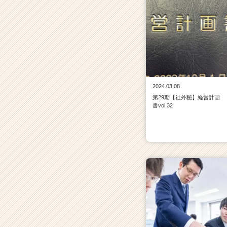
ャ
リ
ア
（C
h
e
e
r
2024.03.08
C
第29期【社外秘】経営計画
a
書vol.32
r
e
e
r）