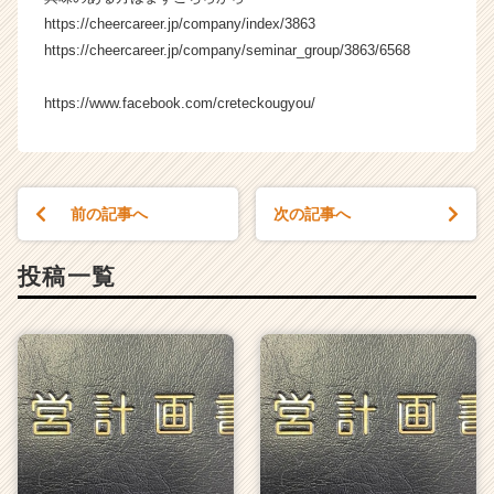
ャ
https://cheercareer.jp/company/index/3863
リ
https://cheercareer.jp/company/seminar_group/3863/6568
ア
（C
https://www.facebook.com/creteckougyou/
h
e
e
r
C
前の記事へ
次の記事へ
a
r
e
投稿一覧
e
r）