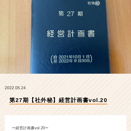
会
社
ク
リ
テ
ッ
ク
工
業
の
タ
イ
ム
ラ
イ
2022.05.24
ン】
第27期【社外秘】経営計画書vol.20
|
ベ
ン
チ
ャ
ー経営計画書vol.20ー
ー・