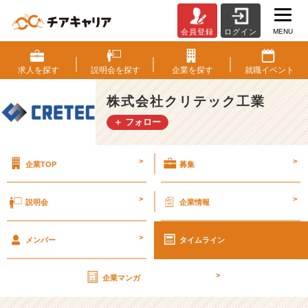
MENU
会員登録
ログイン
第
2
7
求人を
探す
説明会を
探す
企業を
探す
就職
イベント
期
【社
株式会社クリテック工業
外
＋ フォロー
秘】
経
営
>
>
企業TOP
募集
計
画
書
>
>
説明会
企業情報
v
o
>
l.
メンバー
タイムライン
2
0
>
企業マンガ
【株
式