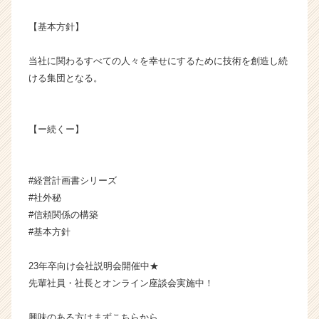
成
【基本方針】
長
企
業
当社に関わるすべての人々を幸せにするために技術を創造し続
か
ける集団となる。
ら
ス
カ
【ー続くー】
ウ
ト
が
届
#経営計画書シリーズ
く
#社外秘
就
#信頼関係の構築
活
#基本方針
サ
イ
23年卒向け会社説明会開催中★
ト
チ
先輩社員・社長とオンライン座談会実施中！
ア
キ
興味のある方はまずこちらから