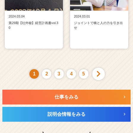
2024.03.04
2024.03.01
第29期【社外秘】経営計画書vol.3
ジョイントで橋と人の力を引き出
0
せ
1
2
3
4
5
仕事をみる
説明会情報をみる