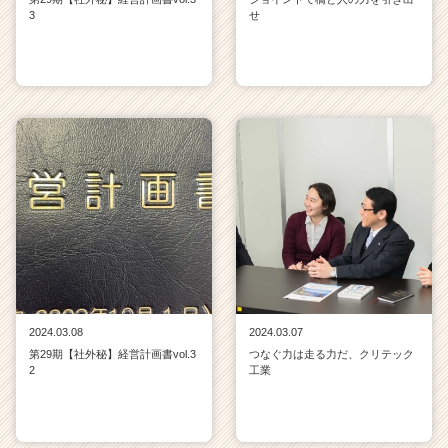
3
せ
2024.03.08
2024.03.07
第29期【社外秘】経営計画書vol.3
つなぐ力は走る力だ、クリテック
2
工業