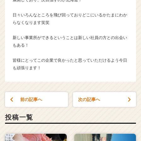
カ
ウ
日々いろんなところを飛び回っておりどこにいるかたまにわか
ト
らなくなります笑笑
が
届
新しい事業所ができるということは新しい社員の方との出会い
く
もある！
就
活
サ
皆様にとってこの企業で良かったと思っていただけるよう今日
イ
も頑張ります！
ト
チ
ア
キ
ャ
前の記事へ
次の記事へ
リ
ア
投稿一覧
（C
h
e
e