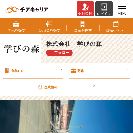
MENU
会員登録
ログイン
北
海
道
求人を
探す
説明会を
探す
企業を
探す
就職
イベント
に
向
株式会社 学びの森
け
＋ フォロー
て
し
ゅ
>
>
企業TOP
募集
っ
ぱ
ー
>
企業情報
つ
【株
式
会
社
学
び