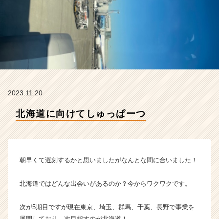
の
森
の
タ
イ
ム
ラ
イ
ン】
2023.11.20
|
ベ
北海道に向けてしゅっぱーつ
ン
チ
ャ
ー・
成
朝早くて遅刻するかと思いましたがなんとな間に合いました！
長
企
北海道ではどんな出会いがあるのか？今からワクワクです。
業
か
次が5期目ですが現在東京、埼玉、群馬、千葉、長野で事業を
ら
ス
展開しており、次目指すのが北海道！