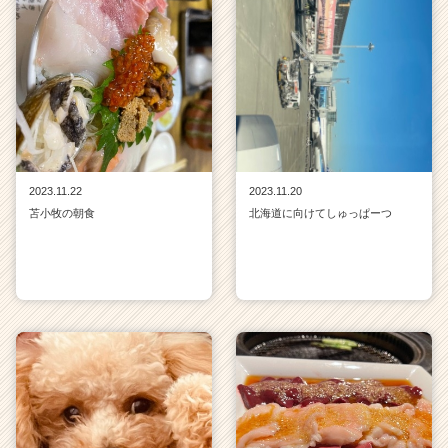
r
C
a
r
e
e
r）
2023.11.22
2023.11.20
苫小牧の朝食
北海道に向けてしゅっぱーつ