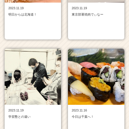
チ
2023.11.19
2023.11.19
ア
明日からは北海道！
東京部署焼肉でぃなー
キ
ャ
リ
ア
（C
h
e
e
r
C
a
r
e
e
r）
2023.11.19
2023.11.16
学習塾との違い
今日は千葉へ！