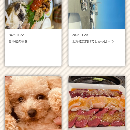
ン
チ
ャ
ー・
成
長
2023.11.22
2023.11.20
企
苫小牧の朝食
北海道に向けてしゅっぱーつ
業
か
ら
ス
カ
ウ
ト
が
届
く
就
活
サ
イ
ト