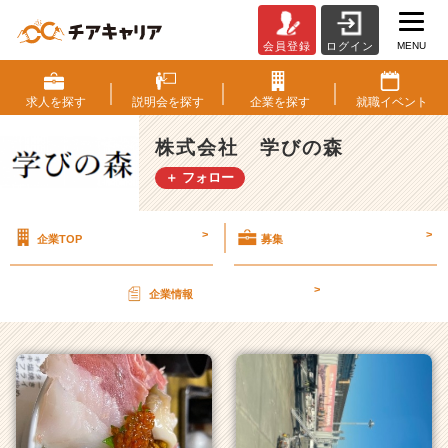
MENU
会員登録
ログイン
株
式
会
求人を
探す
説明会を
探す
企業を
探す
就職
イベント
社
学
株式会社 学びの森
び
＋ フォロー
の
森
の
>
>
企業TOP
募集
タ
イ
ム
>
企業情報
ラ
イ
ン
一
覧
|
ベ