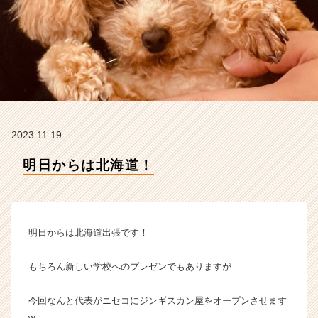
ム
ラ
イ
ン】
|
ベ
ン
チ
ャ
2023.11.19
ー・
成
明日からは北海道！
長
企
業
か
ら
明日からは北海道出張です！
ス
カ
もちろん新しい学校へのプレゼンでもありますが
ウ
ト
今回なんと代表がニセコにジンギスカン屋をオープンさせます
が
届
w