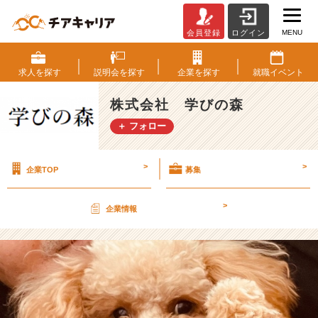
MENU
会員登録
ログイン
明
日
か
求人を
探す
説明会を
探す
企業を
探す
就職
イベント
ら
は
株式会社 学びの森
北
＋ フォロー
海
道！
【株
>
>
企業TOP
募集
式
会
社
>
企業情報
学
び
の
森
の
タ
イ