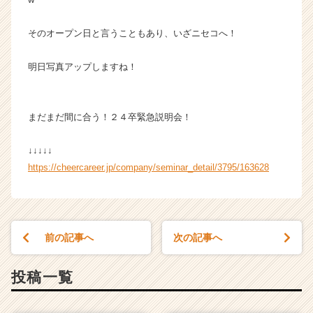
く
就
そのオープン日と言うこともあり、いざニセコへ！
活
サ
明日写真アップしますね！
イ
ト
チ
ア
まだまだ間に合う！２４卒緊急説明会！
キ
ャ
↓↓↓↓↓
リ
https://cheercareer.jp/company/seminar_detail/3795/163628
ア
（C
h
e
e
前の記事へ
次の記事へ
r
C
投稿一覧
a
r
e