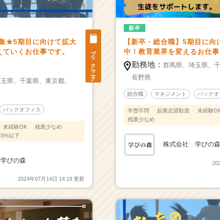
新卒
募集★5期目に向けて拡大
【新卒・総合職】5期目に向
ブックマーク
えていくお仕事です。
中！教育業界を変えるお仕事
勤務地：
群馬県、
埼玉県、
長野県
埼玉県、
千葉県、
東京都、
総合職
マネジメント
バックオ
バックオフィス
学歴不問
起業志望歓迎
未経験O
残業少なめ
未経験OK
残業少なめ
5%以下
株式会社 学びの
 学びの森
20
2024年07月14日 14:19 更新