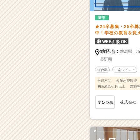
3
年
目
新卒
で
★24卒募集・25卒
驚
中！学校の教育を変
異
WEB面談 OK
の
業
勤務地：
群馬県、
績
長野県
達
成】
総合職
マネジメント
私
学歴不問
起業志望歓迎
立
初任給20万円以上
離職率
の
中・
高
株式会社
等
学
校
の
中