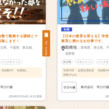
転職
内塾で勤務する講師とマ
【日本の教育を変える】学校
ブックマーク
募集します！
教育に携わるお仕事です。
勤務地：
埼玉県、
千葉県、
東京都、
群馬県、
埼玉県、
長野県
バックオフィス
総合職
マネジメント
バックオ
未経験OK
転勤無し
学歴不問
起業志望歓迎
未経験O
残業少なめ
 学びの森
株式会社 学びの
2024年07月14日 14:19 更新
20