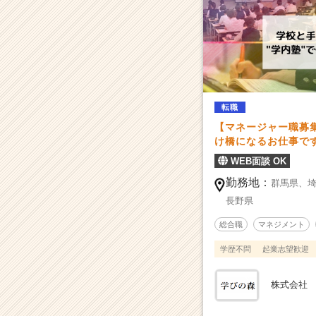
ン
チ
ャ
ー・
成
長
企
転職
業
【マネージャー職募
か
け橋になるお仕事で
ら
ス
WEB面談 OK
カ
勤務地：
群馬県、
ウ
長野県
ト
が
総合職
マネジメント
届
く
学歴不問
起業志望歓迎
就
活
株式会社
サ
イ