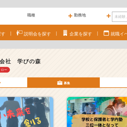
探す
説明会を
探す
企業を
探す
就職
イ
会社 学びの森
ォロー
P
募集