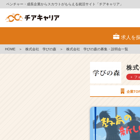
ベンチャー・成長企業からスカウトがもらえる就活サイト「チアキャリア」
株
式
求人を
会
社
HOME
＞
株式会社 学びの森
＞
株式会社 学びの森の募集・説明会一覧
学
び
の
株式
森
＋ フ
の
採
用/
企業TO
求
人
一
覧
-
【設
立