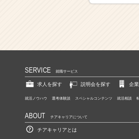
ト
チ
ア
キ
ャ
リ
ア
（C
h
e
SERVICE
e
就職サービス
r
C
求人を探す
説明会を探す
企業
a
r
就活ノウハウ
選考体験談
スペシャルコンテンツ
就活相談
e
e
ABOUT
r）
チアキャリアについて
チアキャリアとは