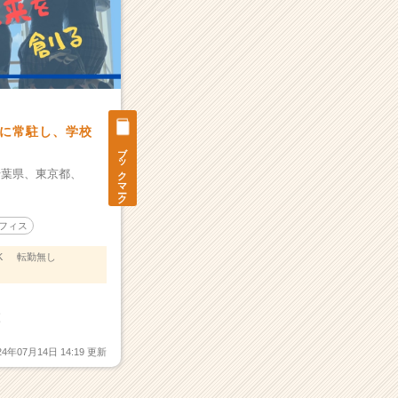
に常駐し、学校
ブックマーク
千葉県、
東京都、
フィス
K
転勤無し
森
24年07月14日 14:19 更新