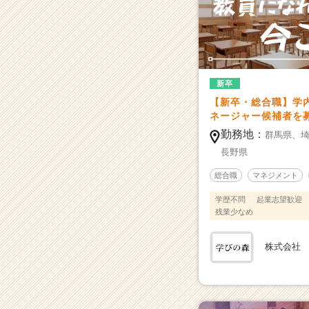
に
入
っ
て
い
る
新卒
『学
【新卒・総合職】学
内
ネージャー候補者を
塾』
で
勤務地：
群馬県、
学
長野県
校
改
総合職
マネジメント
革
学歴不問
起業志望歓迎
を
残業少なめ
目
指
株式会社
し
ま
す。
|
ベ