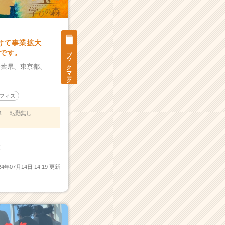
けて事業拡大
ブックマーク
です。
千葉県、
東京都、
フィス
K
転勤無し
森
24年07月14日 14:19 更新