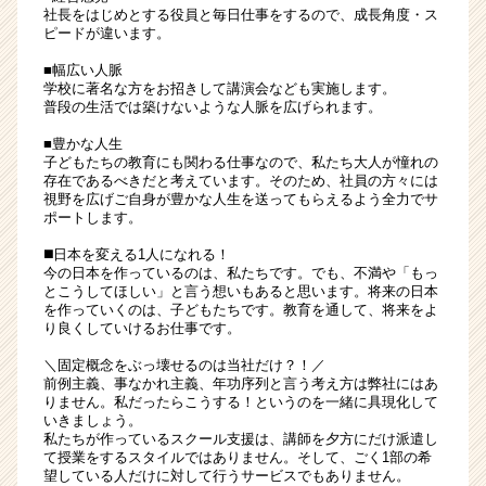
社長をはじめとする役員と毎日仕事をするので、成長角度・ス
ピードが違います。
■幅広い人脈
学校に著名な方をお招きして講演会なども実施します。
普段の生活では築けないような人脈を広げられます。
■豊かな人生
子どもたちの教育にも関わる仕事なので、私たち大人が憧れの
存在であるべきだと考えています。そのため、社員の方々には
視野を広げご自身が豊かな人生を送ってもらえるよう全力でサ
ポートします。
◼️日本を変える1人になれる！
今の日本を作っているのは、私たちです。でも、不満や「もっ
とこうしてほしい」と言う想いもあると思います。将来の日本
を作っていくのは、子どもたちです。教育を通して、将来をよ
り良くしていけるお仕事です。
＼固定概念をぶっ壊せるのは当社だけ？！／
前例主義、事なかれ主義、年功序列と言う考え方は弊社にはあ
りません。私だったらこうする！というのを一緒に具現化して
いきましょう。
私たちが作っているスクール支援は、講師を夕方にだけ派遣し
て授業をするスタイルではありません。そして、ごく1部の希
望している人だけに対して行うサービスでもありません。