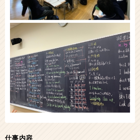
活
サ
イ
ト
チ
ア
キ
ャ
リ
ア
（CheerCareer）
仕事内容