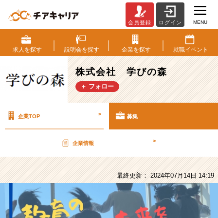
MENU
会員登録
ログイン
株
式
会
求人を
探す
説明会を
探す
企業を
探す
就職
イベント
社
学
株式会社 学びの森
び
＋ フォロー
の
森
の
>
企業TOP
募集
採
用/
求
>
企業情報
人
-
【日
最終更新： 2024年07月14日 14:19
本
の
教
育