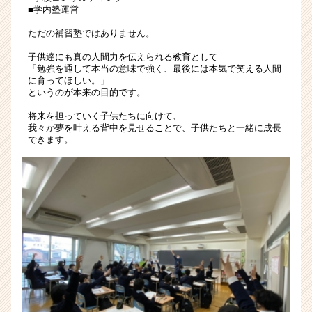
■学内塾運営
す。
|
ただの補習塾ではありません。
ベ
ン
子供達にも真の人間力を伝えられる教育として
「勉強を通して本当の意味で強く、最後には本気で笑える人間
チ
に育ってほしい。」
ャ
というのが本来の目的です。
ー・
成
将来を担っていく子供たちに向けて、
我々が夢を叶える背中を見せることで、子供たちと一緒に成長
長
できます。
企
業
か
ら
ス
カ
ウ
ト
が
届
く
就