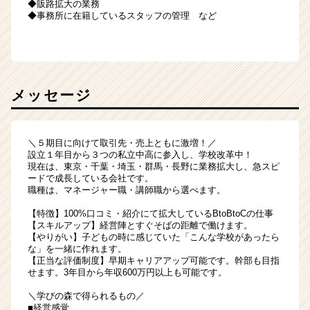
◆販路拡大の業務
◆事務所に在籍しているスタッフの管理 など
メッセージ
＼５期目に向けて取引先・売上ともに激増！／
設立１年目から３つの私立中高に参入し、学校改革中！
現在は、東京・千葉・埼玉・群馬・長野に業務拡大し、急スピ
ードで成長している会社です。
職種は、マネージャー職・講師職から選べます。
【特徴】100%口コミ・紹介にて拡大しているBtoBtoCの仕事
【スキルアップ】経営陣とすぐそばの距離で働けます。
【やりがい】子どもの時に感じていた「こんな学校があったら
な」を一緒に作れます。
【正当な評価制度】早期キャリアアップ可能です。幹部も目指
せます。3年目から年収600万円以上も可能です。
＼学びの森で得られるもの／
■経営感覚