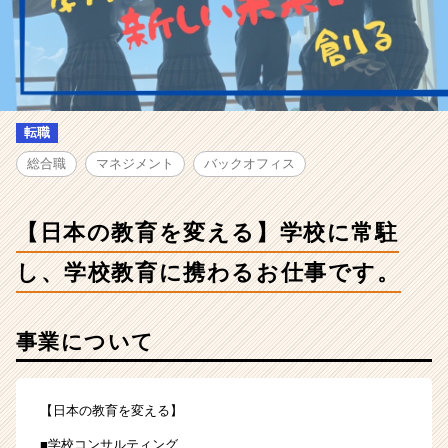
を
変
え
る】
学
校
に
転職
常
総合職
マネジメント
バックオフィス
駐
し、
学
【日本の教育を変える】学校に常駐
校
教
し、学校教育に携わるお仕事です。
育
に
携
事業について
わ
る
お
仕
【日本の教育を変える】
事
■学校コンサルティング
で