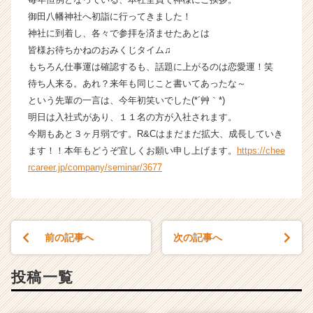
ウ
御田八幡神社へ初詣に行ってきました！
ト
神社に到着し、各々で参拝を済ませたあとは
が
皆様お待ちかねのおみくじタイム♫
届
もちろん仕事運は確認するも、話題に上がるのは恋愛運！笑
く
待ち人来る。あれ？来年も同じこと書いてあったな～
就
という先輩の一言は、今年初笑いでした(*´艸｀*)
活
サ
明日は入社式があり、１１名の方が入社されます。
イ
今期もあと３ヶ月弱です。R&Cはまだまだ拡大、成長していき
ト
ます！！本年もどうぞ宜しくお願い申し上げます。
https://chee
チ
rcareer.jp/company/seminar/3677
ア
キ
ャ
リ
ア
前の記事へ
次の記事へ
（C
h
投稿一覧
e
e
r