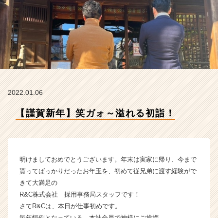
社
の
タ
イ
ム
ラ
イ
ン】
|
2022.01.06
ベ
ン
【謹賀新年】笑ガォ～溢れる初詣！
チ
ャ
ー・
成
長
明けましておめでとうございます。年末は実家に帰り、今まで
企
貰ってばっかりだったお年玉を、初めて従兄弟に渡す経験がで
業
きて大満足の
か
R&C株式会社 採用事務局スタッフです！
ら
さてR&Cは、本日が仕事初めです。
ス
カ
毎年恒例となっている、本社全員で神様にご挨拶。