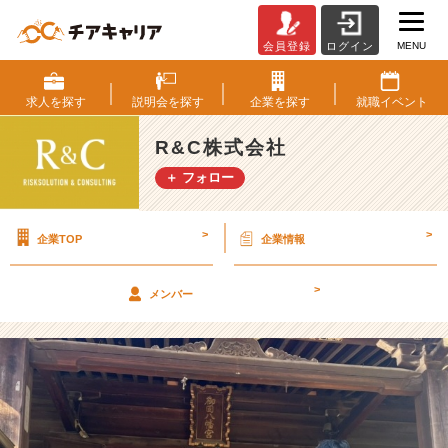
MENU
会員登録
ログイン
【謹
賀
新
求人を
探す
説明会を
探す
企業を
探す
就職
イベント
年】
笑
R&C株式会社
ガ
＋ フォロー
ォ
～
溢
>
>
企業TOP
企業情報
れ
る
初
>
メンバー
詣！
【R
&
C
株
式
会