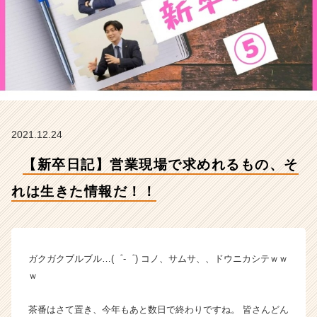
き
た
情
報
だ！！
【R
&
C
株
2021.12.24
式
会
【新卒日記】営業現場で求めれるもの、そ
社
の
れは生きた情報だ！！
タ
イ
ム
ラ
イ
ガクガクブルブル…(゜-゜) コノ、サムサ、、ドウニカシテｗｗ
ン】
ｗ
|
ベ
茶番はさて置き、今年もあと数日で終わりですね。 皆さんどん
ン