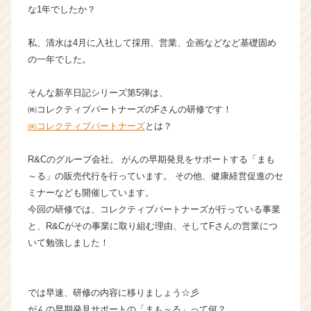
な1年でしたか？
チ
ャ
ー・
私、清水は4月に入社して採用、営業、企画などなど基礎固め
成
の一年でした。
長
企
そんな新卒日記シリーズ第5弾は、
業
㈱コレクティブパートナーズのFさんの研修です！
か
㈱コレクティブパートナーズ
とは？
ら
ス
カ
R&Cのグループ会社。 がんの早期発見をサポートする「まも
ウ
～る」の販売代行を行っています。 その他、健康経営促進のセ
ト
ミナーなども開催しています。
が
今回の研修では、コレクティブパートナーズが行っている事業
届
と、R&Cがその事業に取り組む理由、そしてFさんの営業につ
く
いて勉強しました！
就
活
サ
イ
では早速、研修の内容に移りましょう☆彡
ト
がんの早期発見サポートの「まも～る」って何？