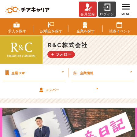
MENU
会員登録
ログイン
【新
卒
日
求人を
探す
説明会を
探す
企業を
探す
就職
イベント
記】
営
R&C株式会社
業
＋ フォロー
現
場
で
>
>
企業TOP
企業情報
求
め
れ
>
メンバー
る
も
の、
そ
れ
は
生