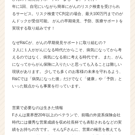
チ
年に1回、自宅にいながら簡単にがんのリスク検査を受けられ
ア
るサービス。リスク検査でC判定の場合、最大100万円までのが
キ
んドックが受信可能。 がんの早期発見、予防、医療サポートを
ャ
実現する取り組みです！
リ
ア
（C
なぜR&Cが、がんの早期発見サポートに取り組むの？
h
２人に１人ががんになる時代だからこそ、病気になってから考
e
えるのではなく、病気になる前に考える時代です。 また、がん
e
になってからがん保険に入りたいと思っても入ることは難しい
r
現状があります。 少しでも多くのお客様の未来を守れるよう、
C
R&Cでは「病気になった後」だけでなく「健康」や「予防」と
a
r
いった観点からも事業を行っています。
e
e
r）
営業で必要なのは生きた情報
Fさんは業界歴20年以上のベテランで、前職の外資系保険会社
時代には優秀な営業成績を収め社長杯でも表彰されるなどの実
績をお持ちの方です。 そんなFさんに、営業の極意を教えても