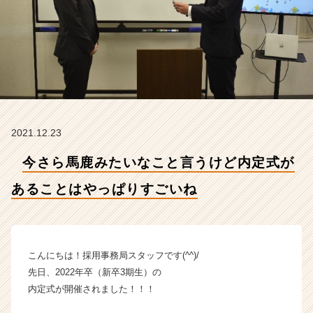
あ
る
こ
と
は
や
っ
ぱ
り
2021.12.23
す
ご
今さら馬鹿みたいなこと言うけど内定式が
い
ね
あることはやっぱりすごいね
【R
&
C
株
式
こんにちは！採用事務局スタッフです(^^)/
会
先日、2022年卒（新卒3期生）の
社
内定式が開催されました！！！
の
タ