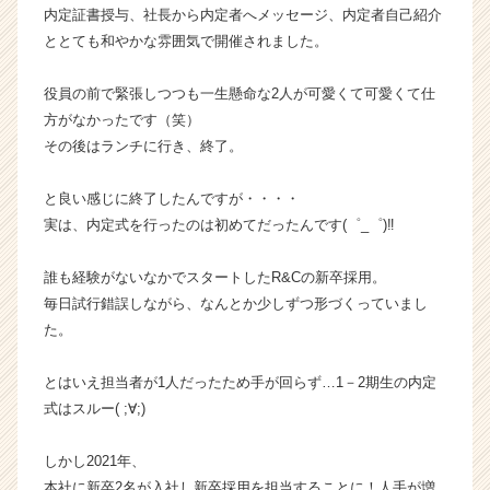
内定証書授与、社長から内定者へメッセージ、内定者自己紹介
イ
ととても和やかな雰囲気で開催されました。
ム
ラ
イ
役員の前で緊張しつつも一生懸命な2人が可愛くて可愛くて仕
ン】
方がなかったです（笑）
|
その後はランチに行き、終了。
ベ
ン
と良い感じに終了したんですが・・・・
チ
実は、内定式を行ったのは初めてだったんです(゜_゜)‼
ャ
ー・
成
誰も経験がないなかでスタートしたR&Cの新卒採用。
長
毎日試行錯誤しながら、なんとか少しずつ形づくっていまし
企
た。
業
か
とはいえ担当者が1人だったため手が回らず…1－2期生の内定
ら
式はスルー( ;∀;)
ス
カ
ウ
しかし2021年、
ト
本社に新卒2名が入社し新卒採用を担当することに！人手が増