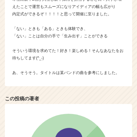
が
えたことで運営もスムーズになりアイディアの幅も広がり
届
内定式ができるぞ！！！！と思って開催に至りました。
く
就
「ない」ときも「ある」ときも体験でき、
活
サ
「ない」ことは自分の手で「生み出す」ことができる
イ
ト
そういう環境を求めてた！好き！楽しめる！そんなあなたをお
チ
待ちしてます(^_-)
ア
キ
あ、そうそう。タイトルは某バンドの曲を参考にしました。
ャ
リ
ア
（C
この投稿の著者
h
e
e
r
C
a