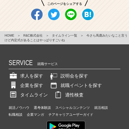
このページをシェアする
HOME
＞
R&C株式会社
＞
タイムライン一覧
＞
今さら馬鹿みたいなこと言う
けど内定式があることはやっぱりすごいね
SERVICE
就職サービス
求人を探す
説明会を探す
企業を探す
就職イベントを探す
タイムライン
適性検査
就活ノウハウ
選考体験談
スペシャルコンテンツ
就活相談
転職相談
企業マンガ
チアキャリアユーザーガイド