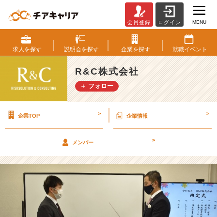
MENU
会員登録
ログイン
今
さ
ら
求人を
探す
説明会を
探す
企業を
探す
就職
イベント
馬
鹿
R&C株式会社
み
＋ フォロー
た
い
な
>
>
企業TOP
企業情報
こ
と
言
>
メンバー
う
け
ど
内
定
式
が