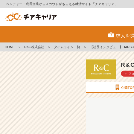
ベンチャー・成長企業からスカウトがもらえる就活サイト「チアキャリア」
【社
長
求人を
イ
ン
HOME
＞
R&C株式会社
＞
タイムライン一覧
＞
【社長インタビュー】HARBOR BU
タ
ビ
ュ
R&
ー】
＋ フ
H
A
R
企業TO
B
O
R
B
U
S
I