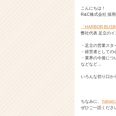
ラ
イ
こんにちは！
ン】
R&C株式会社 採
|
ベ
「HARBOR BUSIN
ン
弊社代表 足立の
チ
ャ
ー・
・足立の営業スタ
成
・経営者としての
長
・業界の今後につ
企
などなど…
業
か
いろんな切り口か
ら
ス
カ
ウ
ト
ちなみに、
Yaho
が
ぜひご一読ください(*
届
く