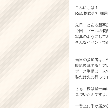
長
企
こんにちは！
業
R&C株式会社 採
か
ら
先日、とある新卒
ス
今回、ブースの装
カ
写真のようにしてみ
ウ
ト
そんなイベントで
が
届
く
当日の参加者は、
就
時給換算するとア
活
ブース準備は一人
サ
私だけ先に行って
イ
ト
チ
さぁ、後は壁一面
ア
気づいたんですよ
キ
ャ
一番上に手が届か
リ