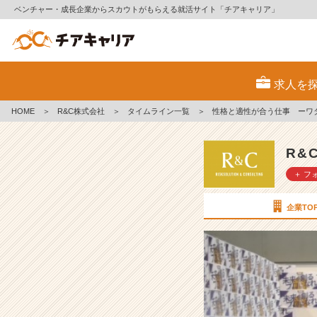
ベンチャー・成長企業からスカウトがもらえる就活サイト「チアキャリア」
性
格
求人を
と
適
HOME
＞
R&C株式会社
＞
タイムライン一覧
＞
性格と適性が合う仕事 ーワ
性
が
合
R&
う
＋ フ
仕
事
ー
企業TO
ワ
タ
シ
の
場
合
ー