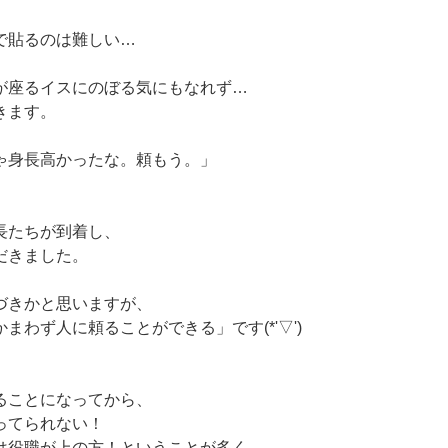
で貼るのは難しい…
が座るイスにのぼる気にもなれず…
きます。
ゃ身長高かったな。頼もう。」
長たちが到着し、
だきました。
づきかと思いますが、
まわず人に頼ることができる」です(*'▽')
ることになってから、
ってられない！
は役職が上の方！ということが多く