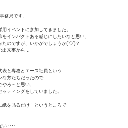
用事務局です。
採用イベントに参加してきました。
飾をインパクトある感じにしたいなと思い、
たのですが、いかがでしょうか('◇')？
の出来事から…
代表と専務とエース社員という
レな方たちだったので
でやろ～と思い、
セッティングをしていました。
に紙を貼るだけ！というところで
。
ない‥‥