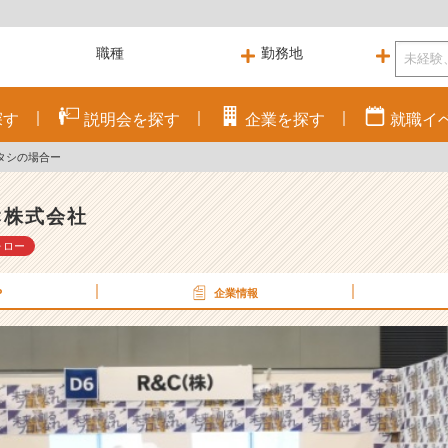
探す
説明会を
探す
企業を
探す
就職
イ
タシの場合ー
C株式会社
ォロー
P
企業情報