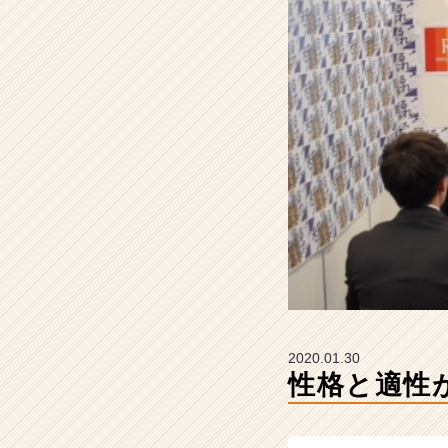
【R
&
C
株
式
会
社
の
タ
イ
ム
ラ
イ
ン】
|
ベ
ン
2020.01.30
チ
性格と適性
ャ
ー・
成