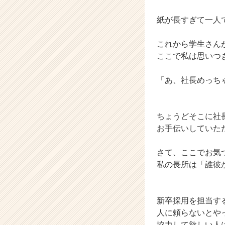
ア
紙が長すぎて一人
（C
h
e
これから学生さん
e
ここで私は思いつ
r
C
「あ、社長めっち
a
r
e
e
ちょうどそこに社
r）
お手伝いしていた
さて、ここでお気
私の長所は「誰彼か
新卒採用を担当す
人に頼らないとや
協力して欲しい人