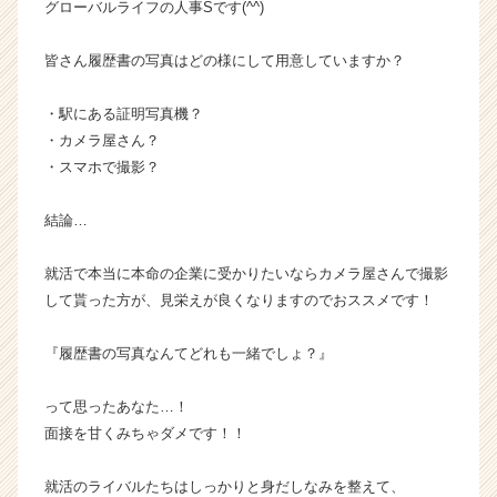
グローバルライフの人事Sです(^^)
企
業
皆さん履歴書の写真はどの様にして用意していますか？
か
ら
・駅にある証明写真機？
ス
カ
・カメラ屋さん？
ウ
・スマホで撮影？
ト
が
結論…
届
く
就活で本当に本命の企業に受かりたいならカメラ屋さんで撮影
就
して貰った方が、見栄えが良くなりますのでおススメです！
活
サ
イ
『履歴書の写真なんてどれも一緒でしょ？』
ト
チ
って思ったあなた…！
ア
面接を甘くみちゃダメです！！
キ
ャ
就活のライバルたちはしっかりと身だしなみを整えて、
リ