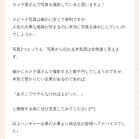
ア
カメラ屋さんで写真を撮影していると思いますよ！
（C
h
スピード写真は確かに安くて便利ですが、
e
人生の大事な進路が決まるのに本当に写真を疎かにしていいの
e
でしょうか…
r
C
写真1つとっても、写真から伝わる本気度は全然違く見えま
a
r
す。
e
e
確かにカメラ屋さんで撮影すると数千円してしまうのですが、
r）
本気で受かりたい企業があるのであれば、
『あそこでケチらなければよかった…』
と後悔する前にぜひ見直してみてください(^^)
以上ベンチャー企業の人事より就活生の皆様へアドバイスでし
た♪