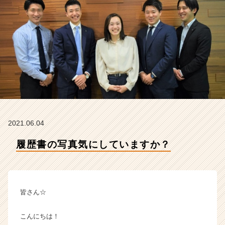
ラ
イ
フ
株
式
会
社
の
タ
イ
ム
ラ
2021.06.04
イ
ン】
履歴書の写真気にしていますか？
|
ベ
ン
チ
皆さん☆
ャ
ー・
成
こんにちは！
長