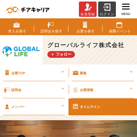
MENU
会員登録
ログイン
履
歴
書
求人を
探す
説明会を
探す
企業を
探す
就職
イベント
の
写
グローバルライフ株式会社
真
＋ フォロー
気
に
し
>
>
企業TOP
募集
て
い
ま
>
>
説明会
企業情報
す
か？
>
【グ
メンバー
タイムライン
ロ
ー
バ
ル