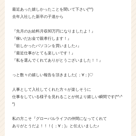
業
最近あった嬉しかったことを聞いて下さい(^^)
か
去年入社した新卒の子達から
ら
ス
『先月のお給料月収80万円になりましたよ！』
カ
ウ
『稼いだお金で親孝行します！』
ト
『欲しかったパソコンを買いました♪』
が
『最近仕事がとても楽しいです！』
届
『私を選んでくれてありがとうございました！！』
く
就
っと数々の嬉しい報告を頂きました( ；∀；)♡
活
サ
イ
人事として入社してくれた方々が楽しそうに
ト
仕事をしている様子を見れることが何より嬉しい瞬間です(*^-^
チ
*)
ア
キ
私の方こそ『グローバルライフの仲間になってくれて
ャ
ありがとうだよ！！！( ；∀；)』と伝えいました♪
リ
ア