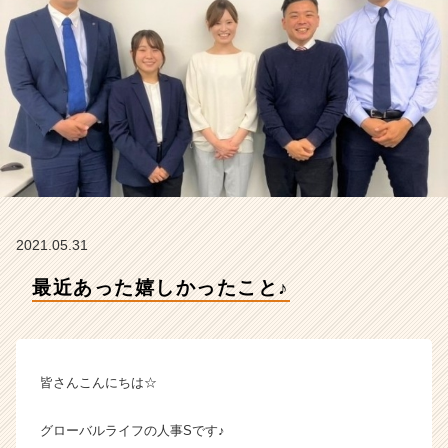
イ
フ
株
式
会
社
の
タ
イ
ム
ラ
イ
2021.05.31
ン】
|
最近あった嬉しかったこと♪
ベ
ン
チ
ャ
皆さんこんにちは☆
ー・
成
長
グローバルライフの人事Sです♪
企