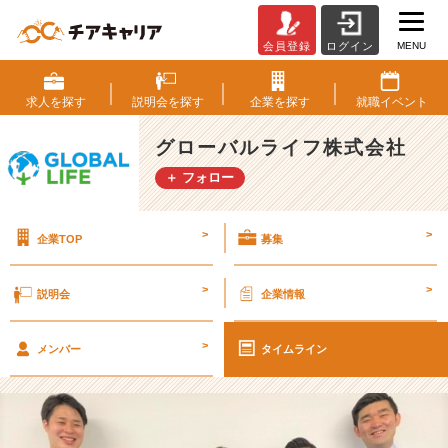
MENU
会員登録
ログイン
最
近
あ
求人を
探す
説明会を
探す
企業を
探す
就職
イベント
っ
た
グローバルライフ株式会社
嬉
＋ フォロー
し
か
っ
>
>
企業TOP
募集
た
こ
と
>
>
説明会
企業情報
♪
【グ
>
ロ
メンバー
タイムライン
ー
バ
ル
ラ