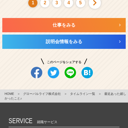
1
2
3
4
5
仕事をみる
説明会情報をみる
このページをシェアする
HOME
＞
グローバルライフ株式会社
＞
タイムライン一覧
＞
最近あった嬉し
かったこと♪
SERVICE
就職サービス