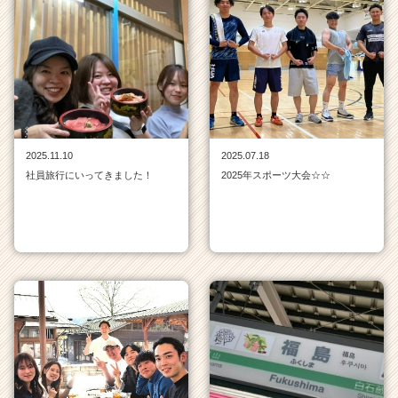
一
覧
|
ベ
ン
チ
ャ
ー・
成
2025.11.10
2025.07.18
長
社員旅行にいってきました！
2025年スポーツ大会☆☆
企
業
か
ら
ス
カ
ウ
ト
が
届
く
就