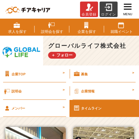
MENU
会員登録
ログイン
グ
ロ
ー
求人を
探す
説明会を
探す
企業を
探す
就職
イベント
バ
ル
グローバルライフ株式会社
ラ
＋ フォロー
イ
フ
株
>
>
企業TOP
募集
式
会
社
>
>
説明会
企業情報
の
タ
>
イ
メンバー
タイムライン
ム
ラ
イ
ン