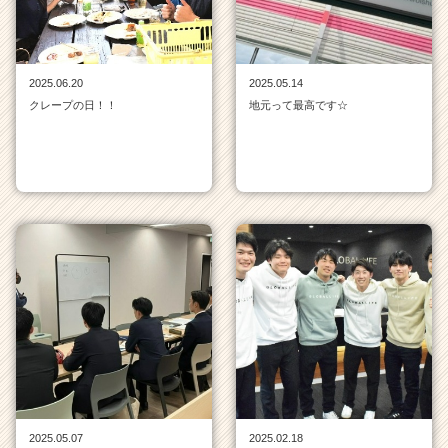
活
サ
イ
ト
2025.06.20
2025.05.14
チ
クレープの日！！
地元って最高です☆
ア
キ
ャ
リ
ア
（C
h
e
e
r
C
a
r
e
e
r）
2025.05.07
2025.02.18