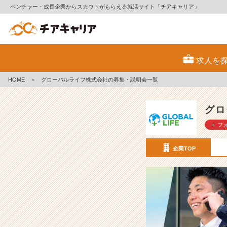
ベンチャー・成長企業からスカウトがもらえる就活サイト「チアキャリア」
グ
ロ
求人を
ー
バ
HOME
＞
グローバルライフ株式会社の募集・説明会一覧
ル
ラ
イ
グロ
フ
＋ フ
株
式
会
企業TOP
社
の
採
用/
求
人
-