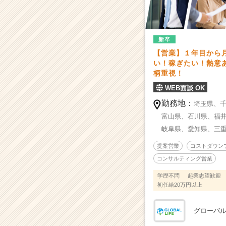
万
円
も
／
新卒
年
【営業】１年目から月
功
い！稼ぎたい！熱意
序
柄重視！
列
な
WEB面談 OK
し
勤務地：
埼玉県、
／
富山県、
石川県、
福
個
人
岐阜県、
愛知県、
三
と
提案営業
コストダウン
チ
コンサルティング営業
ー
ム
学歴不問
起業志望歓迎
の
初任給20万円以上
頑
張
グローバ
り
を