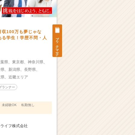
収100万も夢じゃな
ブックマーク
ある学生！学歴不問・人
千葉県、
東京都、
神奈川県、
井県、
新潟県、
長野県、
重県、
近畿エリア
プランナー
未経験OK
転勤無し
ルライフ株式会社