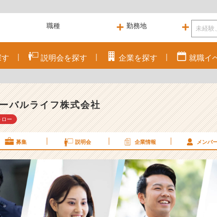
探す
説明会を
探す
企業を
探す
就職
イ
ーバルライフ株式会社
ォロー
募集
説明会
企業情報
メンバ