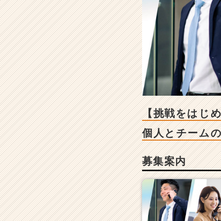
【挑
戦
を
は
じ
め
よ
う、
と
も
に】
【挑戦をはじめ
2
0
個人とチーム
代
で
募集案内
年
収
1,
0
0
0