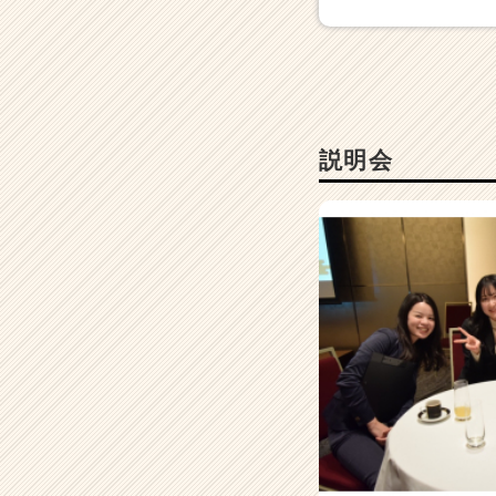
還
元！
|
ベ
ン
チ
説明会
ャ
ー・
成
長
企
業
か
ら
ス
カ
ウ
ト
が
届
く