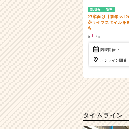
就
活
説明会
新卒
サ
27卒向け【前年比1
イ
◎ライフスタイルを豊
ト
も！
チ
1
全
日程
ア
キ
随時開催中
ャ
リ
オンライン開催
ア
（C
h
e
e
r
C
a
r
タイムライン
e
e