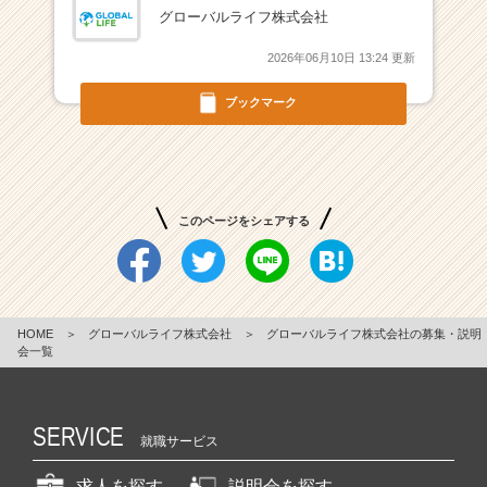
グローバルライフ株式会社
万
円
2026年06月10日 13:24 更新
も
／
ブックマーク
年
功
序
列
な
このページをシェアする
し
／
個
人
と
HOME
＞
グローバルライフ株式会社
＞
グローバルライフ株式会社の募集・説明
チ
会一覧
ー
ム
の
SERVICE
頑
就職サービス
張
り
求人を探す
説明会を探す