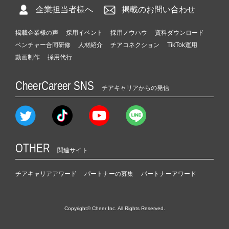
く
企業担当者様へ
掲載のお問い合わせ
就
活
掲載企業様の声
採用イベント
採用ノウハウ
資料ダウンロード
サ
ベンチャー合同研修
人材紹介
チアコネクション
TikTok運用
イ
ト
動画制作
採用代行
チ
ア
CheerCareer SNS
チアキャリアからの発信
キ
ャ
リ
ア
（C
h
OTHER
関連サイト
e
e
チアキャリアアワード
パートナーの募集
パートナーアワード
r
C
a
r
Copyright© Cheer Inc. All Rights Reserved.
e
e