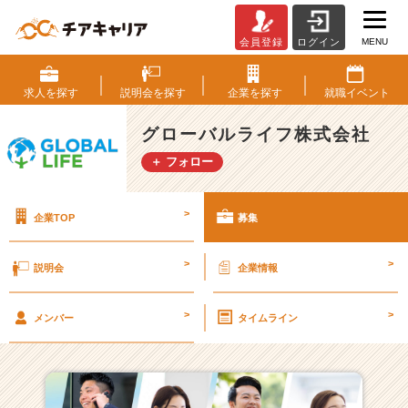
MENU
会員登録
ログイン
グ
ロ
ー
求人を
探す
説明会を
探す
企業を
探す
就職
イベント
バ
ル
グローバルライフ株式会社
ラ
＋ フォロー
イ
フ
株
>
企業TOP
募集
式
会
社
>
>
説明会
企業情報
の
採
>
>
用/
メンバー
タイムライン
求
人
一
覧