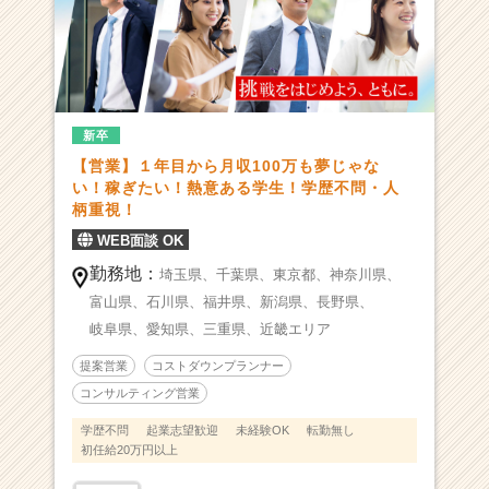
-
【挑
戦
を
は
じ
新卒
め
【営業】１年目から月収100万も夢じゃな
よ
い！稼ぎたい！熱意ある学生！学歴不問・人
う、
柄重視！
と
も
WEB面談 OK
に】
勤務地：
埼玉県、
千葉県、
東京都、
神奈川県、
2
富山県、
石川県、
福井県、
新潟県、
長野県、
0
代
岐阜県、
愛知県、
三重県、
近畿エリア
で
提案営業
コストダウンプランナー
年
収
コンサルティング営業
1,
学歴不問
起業志望歓迎
未経験OK
転勤無し
0
初任給20万円以上
0
0