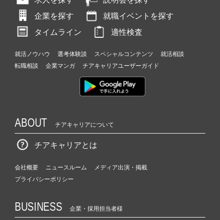
を
企業を探す
就職イベントを探す
還
元！
タイムライン
適性検査
|
ベ
就活ノウハウ
選考体験談
スペシャルコンテンツ
就活相談
ン
転職相談
企業マンガ
チアキャリアユーザーガイド
チ
ャ
ー・
成
長
企
ABOUT
チアキャリアについて
業
か
チアキャリアとは
ら
ス
会社概要
ニュースルーム
メディア出演・掲載
カ
プライバシーポリシー
ウ
ト
が
BUSINESS
企業・採用担当者様
届