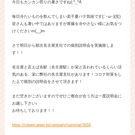
今日もカンカン照りの暑さですね(;^_^A
ら
ス
毎日冷たいものを飲んでしまい若干夏バテ気味です(;´･ω･)(笑)
カ
皆さんも暑い中ではありますが胃腸を冷やさない様にお気をつ
ウ
けくださいm(__)m
ト
が
届
さて明日から順次名古屋支社での個別説明会を実施致しま
く
す！！
就
活
名古屋と言えば名駅（名古屋駅）か栄と言われているくらい活
サ
気のある、栄に弊社の名古屋支社があります！コロナ対策をし
イ
た上で個別の説明会をさせて頂きます！
ト
チ
ア
まだ空きがございますのでぜひご都合が合う方は一度説明会に
キ
お越し下さい♪
ャ
お待ちしております！！
リ
ア
https://cheercareer.jp/company/seminar/3559
（C
h