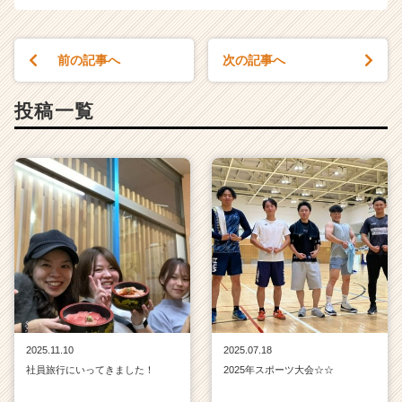
e
e
r
前の記事へ
次の記事へ
C
a
r
投稿一覧
e
e
r）
2025.11.10
2025.07.18
社員旅行にいってきました！
2025年スポーツ大会☆☆