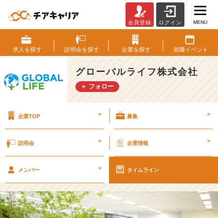
MENU
会員登録
ログイン
名
古
屋
求人を
探す
説明会を
探す
企業を
探す
就職
イベント
で
待
グローバルライフ株式会社
っ
＋ フォロー
て
い
ま
>
>
企業TOP
募集
す
☆
【グ
>
>
説明会
企業情報
ロ
ー
>
バ
メンバー
タイムライン
ル
ラ
イ
フ