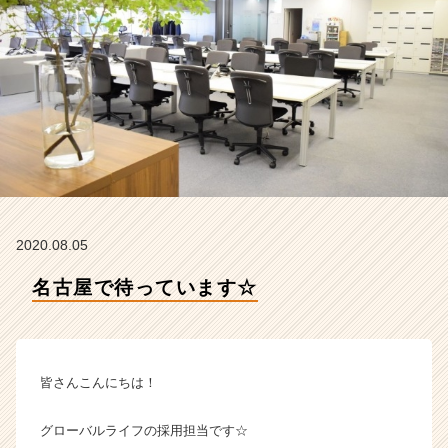
株
式
会
社
の
タ
イ
ム
ラ
イ
ン】
|
2020.08.05
ベ
ン
名古屋で待っています☆
チ
ャ
ー・
成
皆さんこんにちは！
長
企
業
グローバルライフの採用担当です☆
か