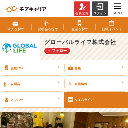
MENU
会員登録
ログイン
サ
活！！！！
【グ
求人を
探す
説明会を
探す
企業を
探す
就職
イベント
ロ
ー
グローバルライフ株式会社
バ
＋ フォロー
ル
ラ
イ
>
>
企業TOP
募集
フ
株
式
>
>
説明会
企業情報
会
社
>
の
メンバー
タイムライン
タ
イ
ム
ラ