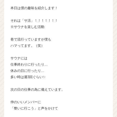
活
本日は僕の趣味を紹介します！
サ
イ
それは「サ活」！！！！！！！
ト
※サウナを楽しむ活動
チ
ア
キ
巷で流行っていますが僕も
ャ
ハマってます。（笑）
リ
ア
サウナには
（C
仕事終わりに行ったり…
h
休みの日に行ったり…
e
e
多い時は週3回ぐらい✨
r
C
次の日の仕事の為に備えています。
a
r
仲のいいメンバーに
e
「整いに行こう」と声をかけて
e
r）