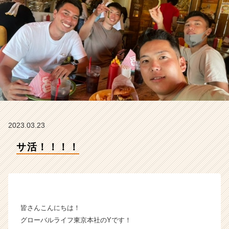
イ
ン】
|
ベ
ン
チ
ャ
ー・
成
長
企
業
2023.03.23
か
ら
サ活！！！！
ス
カ
ウ
ト
が
届
皆さんこんにちは！
く
グローバルライフ東京本社のYです！
就