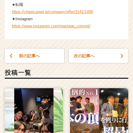
★転職
https://cheercareer.jp/company/offer/3141/1408
★Instagram
https://www.instagram.com/reastage_commit/
前の記事へ
次の記事へ
投稿一覧