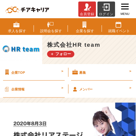
MENU
会員登録
ログイン
大
阪
営
求人を
探す
説明会を
探す
企業を
探す
就職
イベント
業
所
株式会社HR team
を
＋ フォロー
設
立
い
>
>
企業TOP
募集
た
し
ま
>
>
企業情報
メンバー
し
た！！！
【株
式
会
社
H