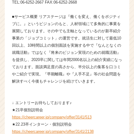
TEL:06-6252-2667 FAX:06-6252-2668
h
e
e
■サービス概要 リアステージは『働くを変え、働くをポジティ
r
ブに。』というビジョンのもと、人材領域にて多角的に事業を
C
展開しております。その中でも主軸となっているのが新卒紹介
a
事業の「ジョブコミット」の運営です。就活生に対して最低10
r
回以上、10時間以上の個別面談を実施する中で『なんとなくの
e
就職活動』ではなく『将来のビジョン実現のための就職活動』
e
を提供し、2020卒に関しては年間2000名以上の紹介実績になっ
r）
ております。面談満足度の高さから、半分以上の集客を口コミ
やご紹介で実現。『早期離職』や『人手不足』等の社会問題を
解決すべく今後もチャレンジを続けていきます。
↓ エントリーお待ちしております♪
★21卒個別説明会
https://cheercareer.jp/company/offer/3141/513
★22.23卒インターン・個別説明会
https://cheercareer.jp/company/offer/3141/2138