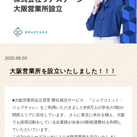
R
t
e
a
m
の
タ
イ
ム
2020.08.03
ラ
イ
大阪営業所を設立いたしました！！！
ン】
|
ベ
ン
チ
■大阪営業所設立背景 弊社就活サービス、『ジョブコミット・
ャ
ジョブチャレ』をご利用いただきました約8万人の学生の3割が
ー・
関西エリアに在住しています。 さらに東京に本社を構え、大阪
成
でも採用活動をしている企業様が全体の4割程度弊社を利用し
長
ていただいています。
企
業
この2つのニーズマッチにより大阪営業所を設立いたしまし