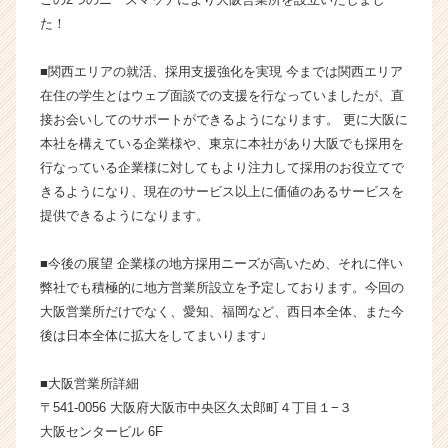
か
た！
ら
ス
■関西エリアの就活、採用支援強化を実現 今までは関西エリア
カ
在住の学生とはウェブ面談での支援を行なっていましたが、直
ウ
接お会いしてのサポートができるようになります。 更に大阪に
ト
本社を構えている企業様や、東京に本社があり大阪でも採用を
が
届
行なっている企業様に対してもより注力して採用のお役立てで
く
きるようになり、現在のサービス以上に価値のあるサービスを
就
提供できるようになります。
活
サ
■今後の展望 企業様の地方採用ニーズが高いため、それに伴い
イ
弊社でも積極的に地方営業所設立を予定しております。今回の
ト
大阪営業所だけでなく、愛知、福岡など、西日本全体、また今
チ
ア
後は日本全体に拡大をしてまいります♩
キ
ャ
■大阪営業所詳細
リ
〒541-0056 大阪府大阪市中央区久太郎町４丁目１−３
ア
大阪センタービル 6F
（C