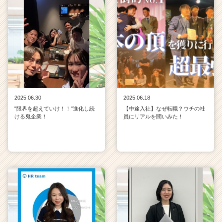
2025.06.30
2025.06.18
"限界を超えていけ！！"進化し続
【中途入社】なぜ転職？ウチの社
ける鬼企業！
員にリアルを聞いみた！