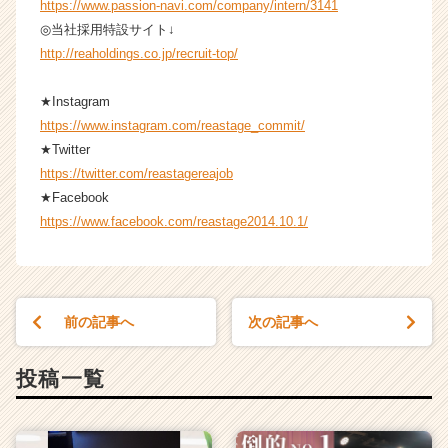
https://www.passion-navi.com/company/intern/3141
◎当社採用特設サイト↓
http://reaholdings.co.jp/recruit-top/
★Instagram
https://www.instagram.com/reastage_commit/
★Twitter
https://twitter.com/reastagereajob
★Facebook
https://www.facebook.com/reastage2014.10.1/
前の記事へ
次の記事へ
投稿一覧