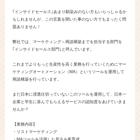
|
｢インサイドセールス｣あまり馴染みのない方もいらっしゃるか
ベ
ン
もしれませんが、この言葉を聞いた事のない方でもまったく問
チ
題ありません！
ャ
ー・
弊社では、マーケティング～商談構築までを担当する部門を
成
｢インサイドセールス部門｣と呼んでいます。
長
企
これまでよりもっと生産性を高く業務を行っていくためにマー
業
か
ケティングオートメーション（MA）というツールを運用して
ら
商談構築を行っています。
ス
カ
まだ日本に浸透仕切っていないこのツールを運用して、日本一
ウ
企業と学生に喜んでもらえるサービスの認知度をあげていきま
ト
せんか？
が
届
く
【業務内容】
就
・リストマーケティング
活
・MAツールを活用した見込み客育成