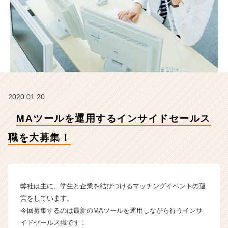
職
を
大
募
集！
【株
式
会
社
2020.01.20
H
R
MAツールを運用するインサイドセールス
t
e
職を大募集！
a
m
の
タ
イ
弊社は主に、学生と企業を結びつけるマッチングイベントの運
ム
営をしています。
ラ
今回募集するのは最新のMAツールを運用しながら行うインサ
イ
イドセールス職です！
ン】