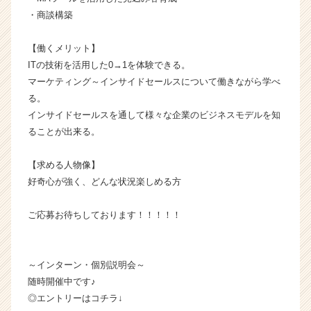
サ
・商談構築
イ
ト
【働くメリット】
チ
ITの技術を活用した0→1を体験できる。
ア
キ
マーケティング～インサイドセールスについて働きながら学べ
ャ
る。
リ
インサイドセールスを通して様々な企業のビジネスモデルを知
ア
ることが出来る。
（C
h
【求める人物像】
e
好奇心が強く、どんな状況楽しめる方
e
r
C
ご応募お待ちしております！！！！！
a
r
e
～インターン・個別説明会～
e
随時開催中です♪
r）
◎エントリーはコチラ↓