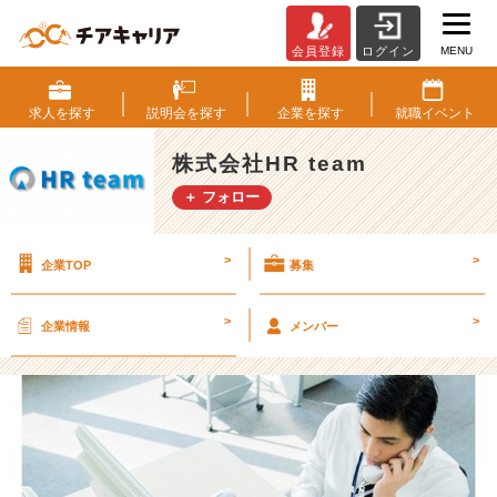
MENU
会員登録
ログイン
M
A
ツ
求人を
探す
説明会を
探す
企業を
探す
就職
イベント
ー
ル
株式会社HR team
を
＋ フォロー
運
用
す
>
>
企業TOP
募集
る
イ
ン
>
>
企業情報
メンバー
サ
イ
ド
セ
ー
ル
ス