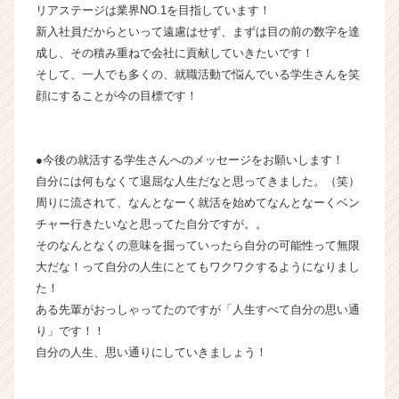
リアステージは業界NO.1を目指しています！
チ
ャ
新入社員だからといって遠慮はせず、まずは目の前の数字を達
ー・
成し、その積み重ねで会社に貢献していきたいです！
成
そして、一人でも多くの、就職活動で悩んでいる学生さんを笑
長
顔にすることが今の目標です！
企
業
か
●今後の就活する学生さんへのメッセージをお願いします！
ら
ス
自分には何もなくて退屈な人生だなと思ってきました。（笑）
カ
周りに流されて、なんとなーく就活を始めてなんとなーくベン
ウ
チャー行きたいなと思ってた自分ですが。。
ト
そのなんとなくの意味を掘っていったら自分の可能性って無限
が
大だな！って自分の人生にとてもワクワクするようになりまし
届
た！
く
ある先輩がおっしゃってたのですが「人生すべて自分の思い通
就
活
り」です！！
サ
自分の人生、思い通りにしていきましょう！
イ
ト