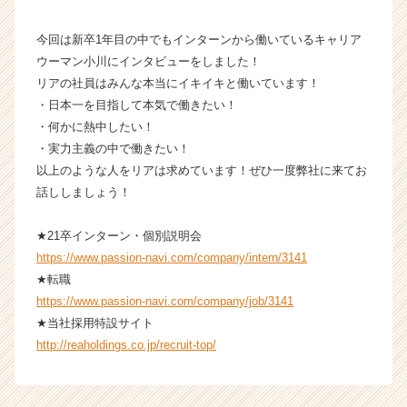
チ
ア
今回は新卒1年目の中でもインターンから働いているキャリア
キ
ウーマン小川にインタビューをしました！
ャ
リ
リアの社員はみんな本当にイキイキと働いています！
ア
・日本一を目指して本気で働きたい！
（C
・何かに熱中したい！
h
・実力主義の中で働きたい！
e
以上のような人をリアは求めています！ぜひ一度弊社に来てお
e
話ししましょう！
r
C
a
★21卒インターン・個別説明会
r
https://www.passion-navi.com/company/intern/3141
e
★転職
e
https://www.passion-navi.com/company/job/3141
r）
★当社採用特設サイト
http://reaholdings.co.jp/recruit-top/