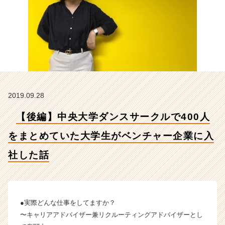
ま
と
め
て
い
た
大
学
生
2019.09.28
が
ベ
【後編】中央大学ダンスサークルで400人
ン
チ
をまとめていた大学生がベンチャー企業に入
ャ
ー
社した話
企
業
に
入
●実際どんな仕事をしてますか？
社
し
〜キャリアアドバイザー兼リクルーティングアドバイザーとし
た