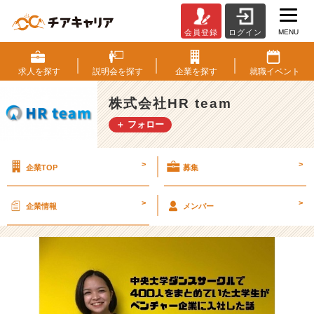
MENU
会員登録
ログイン
【後
編】
中
求人を
探す
説明会を
探す
企業を
探す
就職
イベント
央
大
株式会社HR team
学
＋ フォロー
ダ
ン
ス
>
>
企業TOP
募集
サ
ー
ク
>
>
企業情報
メンバー
ル
で
4
0
0
人
を