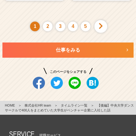
1
2
3
4
5
仕事をみる
このページをシェアする
HOME
＞
株式会社HR team
＞
タイムライン一覧
＞
【後編】中央大学ダンス
サークルで400人をまとめていた大学生がベンチャー企業に入社した話
SERVICE
就職サービス