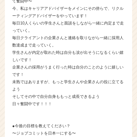
て奮闘中〜
話
今、私はキャリアアドバイザーをメインにその傍らで、リクル
【株
ーティングアドバイザーをやっています！
式
毎日10人くらいの学生さんと面談をしながら一緒に内定まで走
会
っていく。
社
毎日クライアントの企業さんと連絡を取りながら一緒に採用人
H
R
数達成まで走っていく。
t
学生さんが内定が取れた時は自分も涙が出そうになるくらい嬉
e
しいです！
a
企業さんの採用がうまく行った時は自分のことのように嬉しい
m
です！
の
未熟ではありますが、もっと学生さんや企業さんの役に立てる
タ
よう
イ
ム
そしてその中で自分自身ももっと成長できるよう
ラ
日々奮闘中です！！！
イ
ン】
|
●今後の目標を教えてください？
ベ
〜ジョブコミットを日本一にする〜
ン