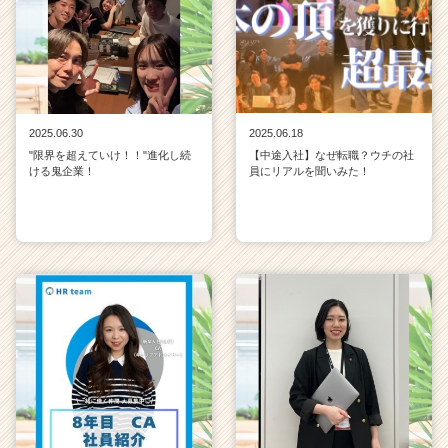
2025.06.30
2025.06.18
"限界を超えていけ！！"進化し続
【中途入社】なぜ転職？ウチの社
ける鬼企業！
員にリアルを聞いみた！