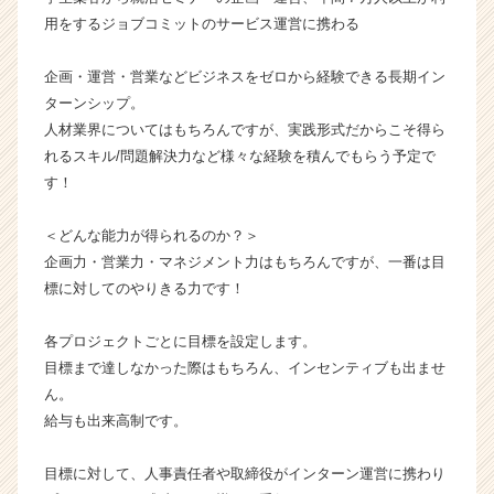
が
用をするジョブコミットのサービス運営に携わる
届
く
企画・運営・営業などビジネスをゼロから経験できる長期イン
就
ターンシップ。
活
サ
人材業界についてはもちろんですが、実践形式だからこそ得ら
イ
れるスキル/問題解決力など様々な経験を積んでもらう予定で
ト
す！
チ
ア
＜どんな能力が得られるのか？＞
キ
企画力・営業力・マネジメント力はもちろんですが、一番は目
ャ
標に対してのやりきる力です！
リ
ア
（C
各プロジェクトごとに目標を設定します。
h
目標まで達しなかった際はもちろん、インセンティブも出ませ
e
ん。
e
給与も出来高制です。
r
C
目標に対して、人事責任者や取締役がインターン運営に携わり
a