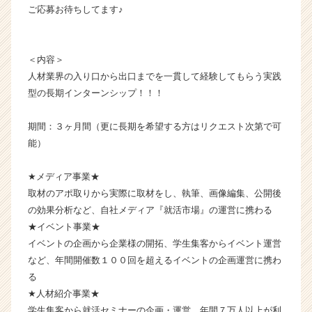
ご応募お待ちしてます♪
イ
ム
ラ
イ
＜内容＞
ン】
人材業界の入り口から出口までを一貫して経験してもらう実践
|
型の長期インターンシップ！！！
ベ
ン
期間：３ヶ月間（更に長期を希望する方はリクエスト次第で可
チ
能）
ャ
ー・
成
★メディア事業★
長
取材のアポ取りから実際に取材をし、執筆、画像編集、公開後
企
の効果分析など、自社メディア『就活市場』の運営に携わる
業
★イベント事業★
か
イベントの企画から企業様の開拓、学生集客からイベント運営
ら
など、年間開催数１００回を超えるイベントの企画運営に携わ
ス
カ
る
ウ
★人材紹介事業★
ト
学生集客から就活セミナーの企画・運営、年間７万人以上が利