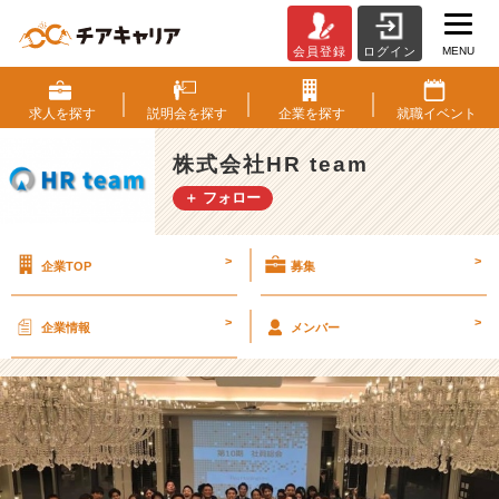
MENU
会員登録
ログイン
【2
1
卒
求人を
探す
説明会を
探す
企業を
探す
就職
イベント
限
定】
株式会社HR team
８
＋ フォロー
月
ス
タ
>
>
企業TOP
募集
ー
ト！
１
>
>
企業情報
メンバー
５
名
限
定
の
長
期