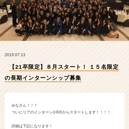
イ
ン
タ
ー
ン
シ
ッ
プ
募
2019.07.13
集
【株
【21卒限定】８月スタート！ １５名限定
式
会
の長期インターンシップ募集
社
H
R
t
e
みなさん！！！
a
ついにリアのインターンが8月からスタートします！！！！
m
の
詳細は下記になります！
タ